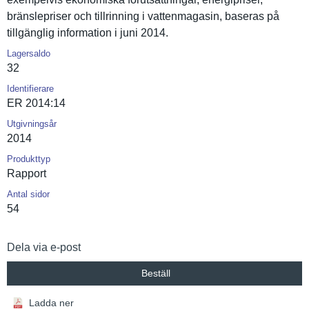
bränslepri­ser och tillrinnin­g i vattenmaga­sin, baseras på
tillgängli­g informatio­n i juni 2014.
Lagersaldo
32
Identifierare
ER 2014:14
Utgivningsår
2014
Produkttyp
Rapport
Antal sidor
54
Dela via e-post
Beställ
Ladda ner