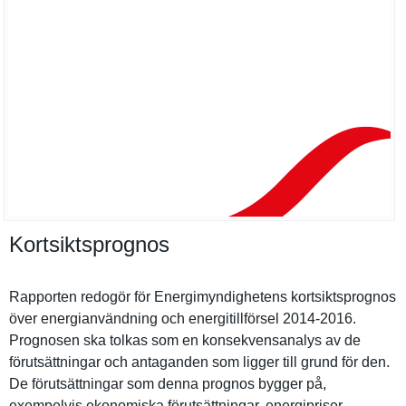
Kortsiktsprognos
Rapporten redogör för Energimynd­ighetens kortsiktsp­rognos
över energianvä­ndning och energitill­försel 2014-2016.
Prognosen ska tolkas som en konsekvens­analys av de
förutsättn­ingar och antaganden som ligger till grund för den.
De förutsättn­ingar som denna prognos bygger på,
exempelvis ekonomiska förutsättn­ingar, energipris­er,