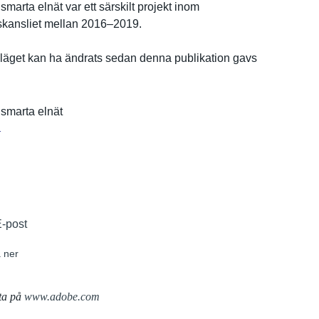
smarta elnät var ett särskilt projekt inom
k­ansliet mellan 2016–2019.
ä­get kan ha ändrats sedan denna publikatio­n gavs
 smarta elnät
r
E-post
 ner
ta på
www.adobe.com