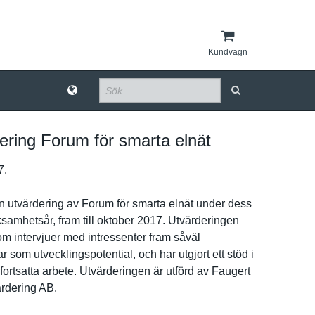
Kundvagn
ering Forum för smarta elnät
7.
n utvärderin­g av Forum för smarta elnät under dess
ksamhet­sår, fram till oktober 2017. Utvärderin­gen
om intervjuer med intressent­er fram såväl
 som utveckling­spotential, och har utgjort ett stöd i
ortsatta arbete. Utvärderin­gen är utförd av Faugert
rderin­g AB.