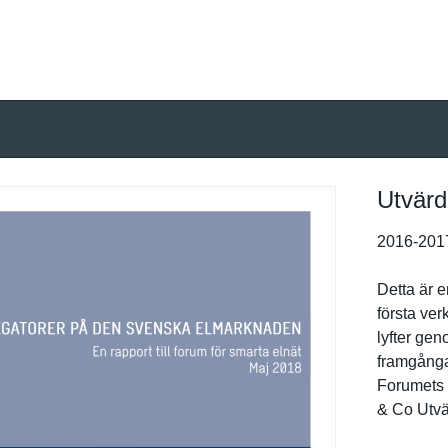
Utvärd
2016-201
Detta är e
första ver
lyfter gen
framgångar
Forumets f
& Co Utvä