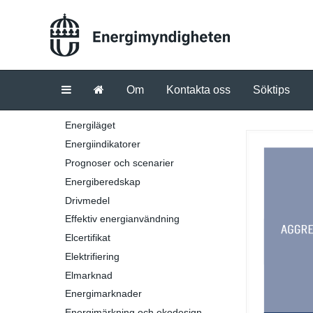
Om
Kontakta oss
Söktips
Energiläget
Energiindikatorer
Prognoser och scenarier
Energiberedskap
Drivmedel
Effektiv energianvändning
Elcertifikat
Elektrifiering
Elmarknad
Energimarknader
Energimärkning och ekodesign