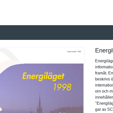
Energi
Energiläge
informatio
framåt. En
beskrivs ö
internatio
orn och mi
innehåller 
"Energiläg
gar av SCB