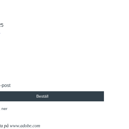
25
r
e-post
Beställ
 ner
ta på
www.adobe.com