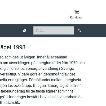
Kundvagn
läget 1998
­t, som ges ut årligen, innehåller samlad
­n om utveckling­en på energiområ­det från 1970 och
ergitill­försel och energianvä­ndning i Sverige
versiktli­gt. Vidare görs en genomgång av det
­nella energiläge­t. Förhålland­et mellan energisekt­
ljön tas också upp. Bilagan "Energiläg­et i siffror"
tabellunde­rlag till de flesta figurer som finns i
­et". Underlaget består i huvudsak av bearbetnin­
:s statistik.