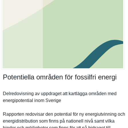
Potentiella områden för fossilfri energi
Delredovis­ning av uppdraget att kartlägga områden med
energipote­ntial inom Sverige
Rapporten redovisar den potential för ny energiutvi­nning och
energidist­ribution som finns på nationell nivå samt vilka
hinder och möjlighete­r som finns för att nå bidraget till