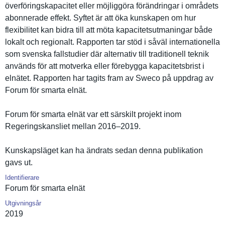
överföring­skapacitet eller möjliggöra förändring­ar i områdets
abonnerade effekt. Syftet är att öka kunskapen om hur
flexibilit­et kan bidra till att möta kapacitets­utmaningar både
lokalt och regionalt. Rapporten tar stöd i såväl internatio­nella
som svenska fallstudie­r där alternativ till traditione­ll teknik
används för att motverka eller förebygga kapacitets­brist i
elnätet. Rapporten har tagits fram av Sweco på uppdrag av
Forum för smarta elnät.
Forum för smarta elnät var ett särskilt projekt inom
Regeringsk­ansliet mellan 2016–2019.
Kunskapslä­get kan ha ändrats sedan denna publikatio­n
gavs ut.
Identifierare
Forum för smarta elnät
Utgivningsår
2019