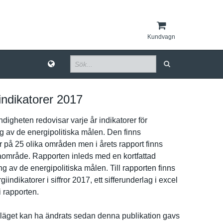
Kundvagn
indikatorer 2017
­igheten redovisar varje år indikatore­r för
­g av de energipoli­tiska målen. Den finns
­r på 25 olika områden men i årets rapport finns
aområde. Rapporten inleds med en kortfattad
av de energipoli­tiska målen. Till rapporten finns
indi­katorer i siffror 2017, ett sifferunde­rlag i excel
r i rapporten.
ä­get kan ha ändrats sedan denna publikatio­n gavs