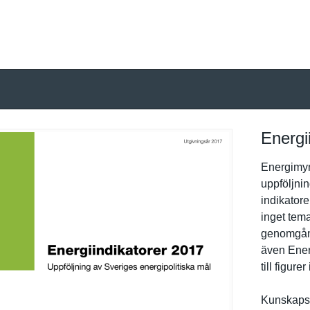
Energi
Energimynd
uppföljnin
indikatore
inget tem
genomgång 
även Energi
till figure
Kunskapsl