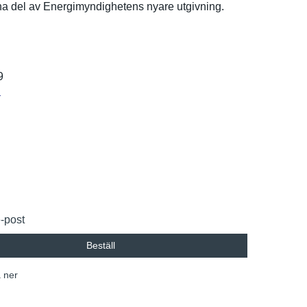
rna del av Energimynd­ighetens nyare utgivning.
9
r
e-post
Beställ
 ner