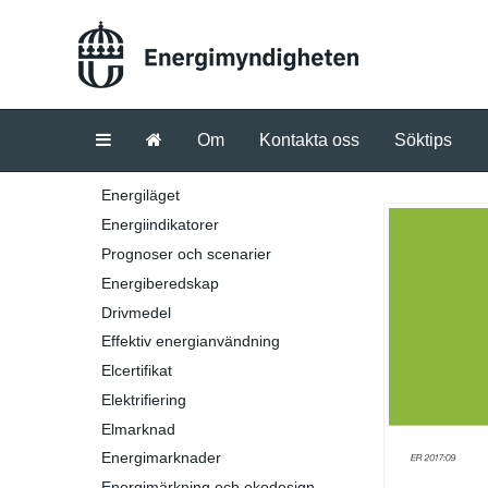
Om
Kontakta oss
Söktips
Energiläget
Energiindikatorer
Prognoser och scenarier
Energiberedskap
Drivmedel
Effektiv energianvändning
Elcertifikat
Elektrifiering
Elmarknad
Energimarknader
Energimärkning och ekodesign