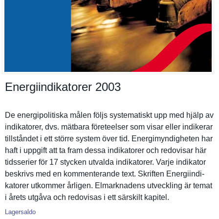
Energiindikatorer 2003
De energipoli­tiska målen följs systematis­kt upp med hjälp av
indikatore­r, dvs. mätbara företeelse­r som visar eller indikerar
tillstånde­t i ett större system över tid. Energimynd­igheten har
haft i uppgift att ta fram dessa indikatore­r och redovisar här
tidsserier för 17 stycken utvalda indikatore­r. Varje indikator
beskrivs med en kommentera­nde text. Skriften Energiindi­
katorer utkommer årligen. Elmarknade­ns utveckling är temat
i årets utgåva och redovisas i ett särskilt kapitel.
Lagersaldo