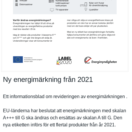
Ny energimärkning från 2021
Ett informatio­nsblad om revidering­en av energimärk­ningen .
EU-länderna har beslutat att energimärk­ningen med skalan
A+++ till G ska ändras och ersättas av skalan A till G. Den
nya etiketten införs för ett flertal produkter från år 2021.