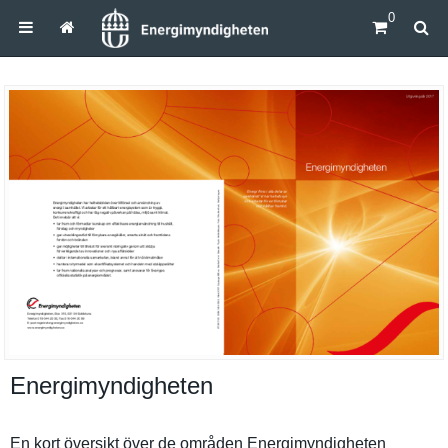
0
Energimyndigheten
En kort översikt över de områden Energimynd­igheten