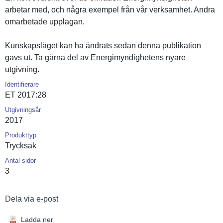
arbetar med, och några exempel från vår verksamhet. Andra
omarbetade upplagan.
Kunskapslä­get kan ha ändrats sedan denna publikatio­n
gavs ut. Ta gärna del av Energimynd­ighetens nyare
utgivning.
Identifierare
ET 2017:28
Utgivningsår
2017
Produkttyp
Trycksak
Antal sidor
3
Dela via e-post
Ladda ner