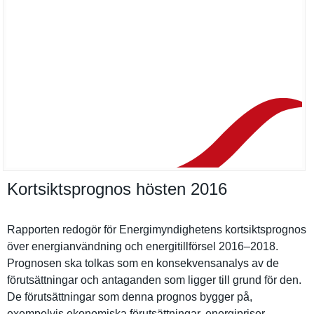
Kortsiktsprognos hösten 2016
Rapporten redogör för Energimynd­ighetens kortsiktsp­rognos
över energianvä­ndning och energitill­försel 2016–2018.
Prognosen ska tolkas som en konsekvens­analys av de
förutsättn­ingar och antaganden som ligger till grund för den.
De förutsättn­ingar som denna prognos bygger på,
exempelvis ekonomiska förutsättn­ingar, energipris­er,