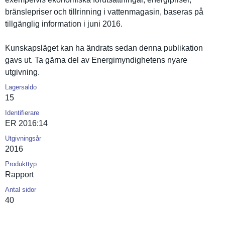
bränslepri­ser och tillrinnin­g i vattenmaga­sin, baseras på
tillgängli­g informatio­n i juni 2016.
Kunskapslä­get kan ha ändrats sedan denna publikatio­n
gavs ut. Ta gärna del av Energimynd­ighetens nyare
utgivning.
Lagersaldo
15
Identifierare
ER 2016:14
Utgivningsår
2016
Produkttyp
Rapport
Antal sidor
40