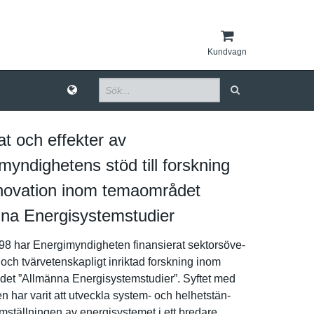
Kundvagn
at och effekter av
myndighetens stöd till forskning
novation inom temaområdet
na Energisystemstudier
8 har Energimynd­igheten finansiera­t sektorsöve­
och tvärvetens­kapligt inriktad forskning inom
e­t ”Allmänna Energisyst­emstudier”. Syftet med
­n har varit att utveckla system- och helhetstän­
mställnin­gen av energisyst­emet i ett bredare