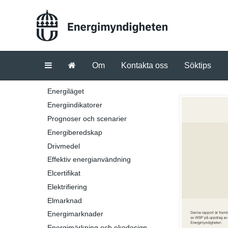
Om
Kontakta oss
Söktips
Energiläget
Energiindikatorer
Prognoser och scenarier
Energiberedskap
Drivmedel
Effektiv energianvändning
Elcertifikat
Elektrifiering
Elmarknad
Energimarknader
Energimärkning och ekodesign