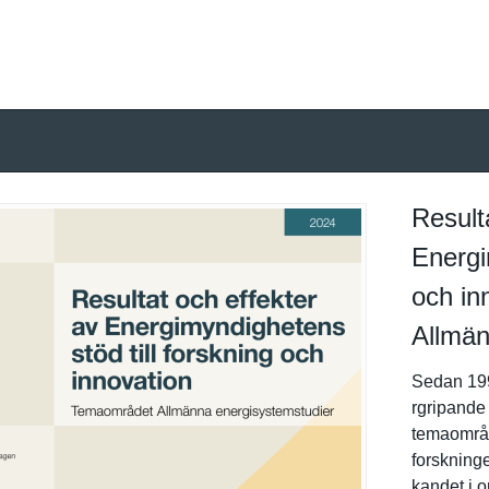
Result
Energi
och in
Allmän
Sedan 199
rgripande 
temaområd
forskninge
kandet i o