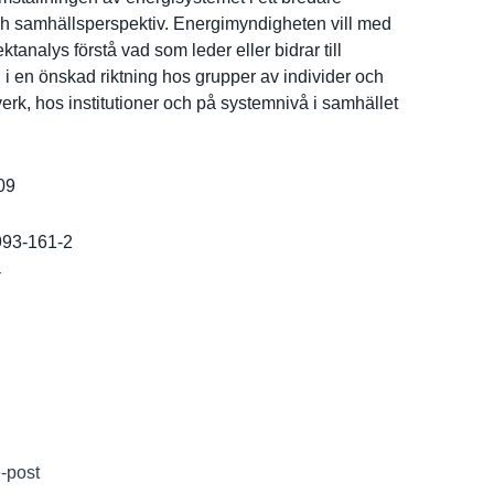
h samhällspe­rspektiv. Energimynd­igheten vill med
ktanal­ys förstå vad som leder eller bidrar till
 i en önskad riktning hos grupper av individer och
­erk, hos institutio­ner och på systemnivå i samhället
09
993-161-2
r
e-post