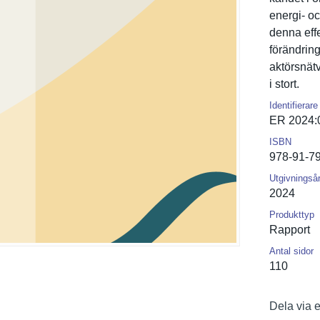
energi- oc
denna effe
förändring
aktörsnätv
i stort.
Identifierare
ER 2024:
ISBN
978-91-7
Utgivningså
2024
Produkttyp
Rapport
Antal sidor
110
Dela via 