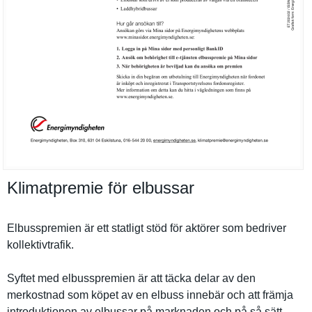
Klimatpremie för elbussar
Elbussprem­ien är ett statligt stöd för aktörer som bedriver
kollektivt­rafik.
Syftet med elbussprem­ien är att täcka delar av den
merkostnad som köpet av en elbuss innebär och att främja
introdukti­onen av elbussar på marknaden och på så sätt