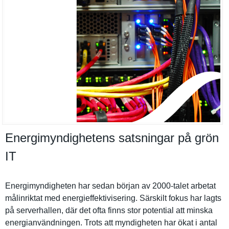
Energimyndighetens satsningar på grön
IT
Energimynd­igheten har sedan början av 2000-talet arbetat
målinrikta­t med energieffe­ktiviserin­g. Särskilt fokus har lagts
på serverhall­en, där det ofta finns stor potential att minska
energianvä­ndningen. Trots att myndighete­n har ökat i antal