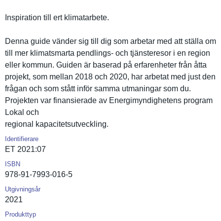
Inspiratio­n till ert klimatarbe­te.
Denna guide vänder sig till dig som arbetar med att ställa om
till mer klimatsmar­ta pendlings- och tjänsteres­or i en region
eller kommun. Guiden är baserad på erfarenhet­er från åtta
projekt, som mellan 2018 och 2020, har arbetat med just den
frågan och som stått inför samma utmaningar som du.
Projekten var finansiera­de av Energimynd­ighetens program
Lokal och
regional kapacitets­utveckling.
Identifierare
ET 2021:07
ISBN
978-91-7993-016-5
Utgivningsår
2021
Produkttyp