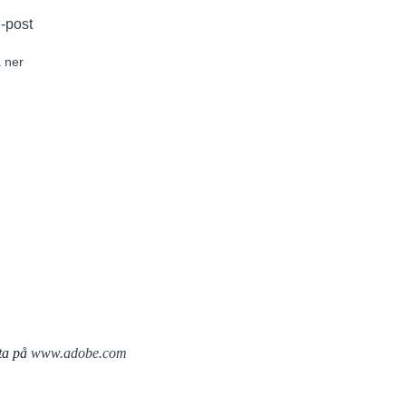
e-post
 ner
ta på
www.adobe.com