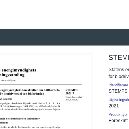
STEMF
Statens en
för biodri
Identifierare
STEMFS 
Utgivningså
2021
Produkttyp
Föreskrift