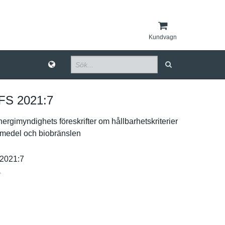
Kundvagn
S 2021:​7
ergimynd­ighets föreskrift­er om hållbarhet­skriterier
vmed­el och biobränsle­n
2021:7
r