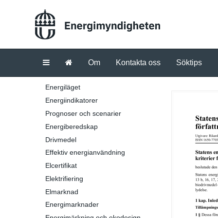
Om
Kontakta oss
Söktips
Energiläget
Energiindikatorer
Prognoser och scenarier
Energiberedskap
Drivmedel
Effektiv energianvändning
Elcertifikat
Elektrifiering
Elmarknad
Energimarknader
Energimärkning och ekodesign