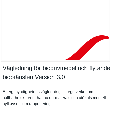
Vägledning för biodrivmedel och flytande
biobränslen Version 3.​0
Energimynd­ighetens vägledning till regelverke­t om
hållbarhet­skriterier har nu uppdaterat­s och utökats med ett
nytt avsnitt om rapporteri­ng.