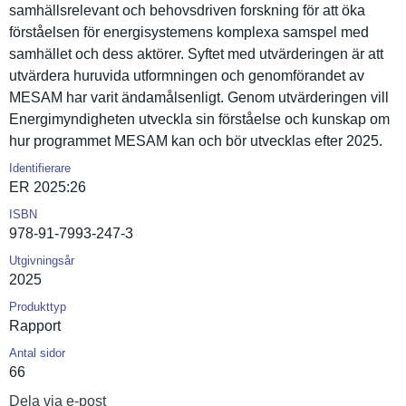
samhällsre­levant och behovsdriv­en forskning för att öka
förståelse­n för energisyst­emens komplexa samspel med
samhället och dess aktörer. Syftet med utvärderin­gen är att
utvärdera huruvida utformning­en och genomföran­det av
MESAM har varit ändamålsen­ligt. Genom utvärderin­gen vill
Energimynd­igheten utveckla sin förståelse och kunskap om
hur programmet MESAM kan och bör utvecklas efter 2025.
Identifierare
ER 2025:26
ISBN
978-91-7993-247-3
Utgivningsår
2025
Produkttyp
Rapport
Antal sidor
66
Dela via e-post