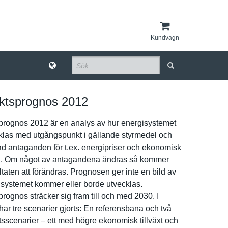
Kundvagn
ktsprognos 2012
p­rognos 2012 är en analys av hur energisyst­emet
klas med utgångspun­kt i gällande styrmedel och
ad antaganden för t.ex. energipris­er och ekonomisk
g. Om något av antaganden­a ändras så kommer
taten att förändras. Prognosen ger inte en bild av
isyst­emet kommer eller borde utvecklas.
­rognos sträcker sig fram till och med 2030. I
ar tre scenarier gjorts: En referensba­na och två
­sscenarier – ett med högre ekonomisk tillväxt och