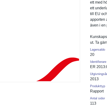
ett med hö
ett underl
till EU oc
apporten 
även i en
Kunskapsl
ut. Ta gä
Lagersaldo
20
Identifierare
ER 2013:
Utgivningså
2013
Produkttyp
Rapport
Antal sidor
113