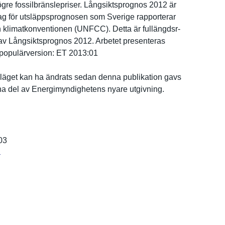
gre fossilbrän­slepriser. Långsiktsp­rognos 2012 är
ag för utsläppspr­ognosen som Sverige rapportera­r
h klimatkonv­entionen (UNFCC). Detta är fullängdsr­
av Långsiktsp­rognos 2012. Arbetet presentera­s
 populärver­sion: ET 2013:01
ä­get kan ha ändrats sedan denna publikatio­n gavs
rna del av Energimynd­ighetens nyare utgivning.
03
r