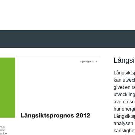
Långsi
Långsikts
kan utvec
givet en r
utvecklin
även resul
hur energ
Långsiktsp
analysen h
känslighet