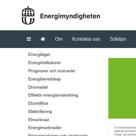
Om
Kontakta oss
Söktips
Energiläget
Energiindikatorer
Prognoser och scenarier
Energiberedskap
Drivmedel
Effektiv energianvändning
Elcertifikat
Elektrifiering
Elmarknad
Energimarknader
Energimärkning och ekodesign