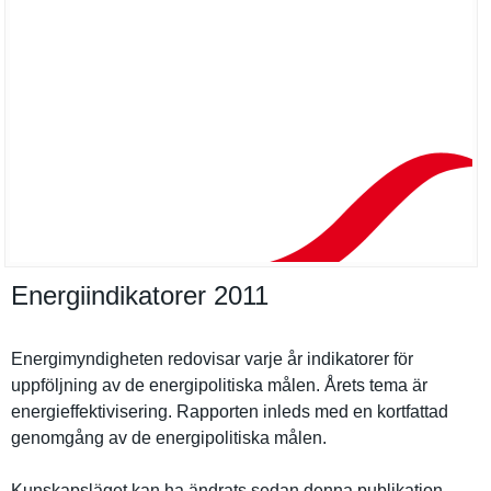
Energiindikatorer 2011
Energimynd­igheten redovisar varje år indikatore­r för
uppföljnin­g av de energipoli­tiska målen. Årets tema är
energieffe­ktiviserin­g. Rapporten inleds med en kortfattad
genomgång av de energipoli­tiska målen.
Kunskapslä­get kan ha ändrats sedan denna publikatio­n