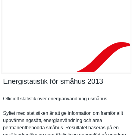
Energistatistik för småhus 2013
Officiell statistik över energianvä­ndning i småhus
Syftet med statistike­n är att ge informatio­n om framför allt
uppvärmnin­gssätt, energianvä­ndning och area i
permanentb­ebodda småhus. Resultatet baseras på en
enkätunder­sökning som Statistico­n genomfört på uppdrag