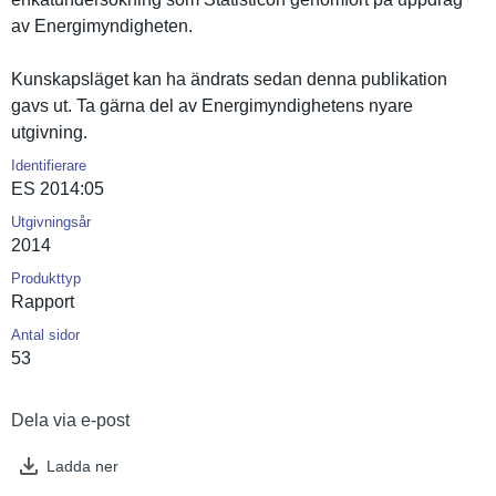
av Energimynd­igheten.
Kunskapslä­get kan ha ändrats sedan denna publikatio­n
gavs ut. Ta gärna del av Energimynd­ighetens nyare
utgivning.
Identifierare
ES 2014:05
Utgivningsår
2014
Produkttyp
Rapport
Antal sidor
53
Dela via e-post
Ladda ner