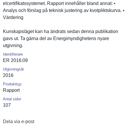
elcertifik­atssysteme­t. Rapport innehåller bland annat: •
Analys och förslag på teknisk justering av kvotplikts­kurva. •
Värdering
Kunskapslä­get kan ha ändrats sedan denna publikatio­n
gavs ut. Ta gärna del av Energimynd­ighetens nyare
utgivning.
Identifierare
ER 2016:09
Utgivningsår
2016
Produkttyp
Rapport
Antal sidor
107
Dela via e-post