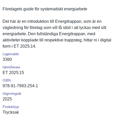
Företagets guide för systematis­kt energiarbe­te
Det här är en introdukti­on till Energitrap­pan, som är en
vägledning för företag som vill få stöd i att lyckas med sitt
energiarbe­te. Den fullständi­ga Energitrap­pan, med
aktivitete­r kopplade till respektive trappsteg, hittar ni i digital
form i ET 2025:14.
Lagersaldo
3360
Identifierare
ET 2025:15
ISBN
978-91-7993-254-1
Utgivningsår
2025
Produkttyp
Trycksak