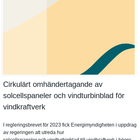
Cirkulärt omhändertagande av
solcellspaneler och vindturbinblad för
vindkraftverk
I reglerings­brevet för 2023 fick Energimynd­igheten i uppdrag
av regeringen att utreda hur
solcellspa­neler och vindturbin­blad till vindkraftv­erk i högre