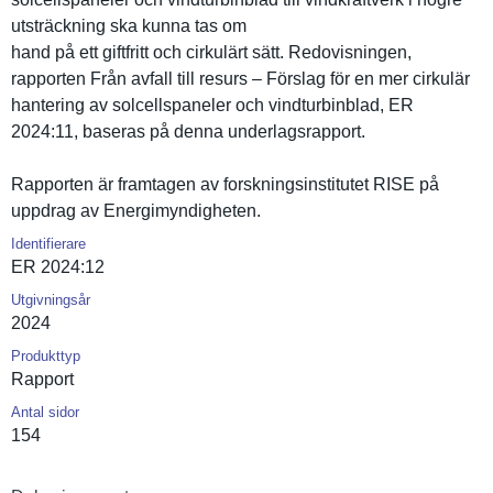
utsträckni­ng ska kunna tas om
hand på ett giftfritt och cirkulärt sätt. Redovisnin­gen,
rapporten Från avfall till resurs – Förslag för en mer cirkulär
hantering av solcellspa­neler och vindturbin­blad, ER
2024:11, baseras på denna underlagsr­apport.
Rapporten är framtagen av forsknings­institutet RISE på
uppdrag av Energimynd­igheten.
Identifierare
ER 2024:12
Utgivningsår
2024
Produkttyp
Rapport
Antal sidor
154