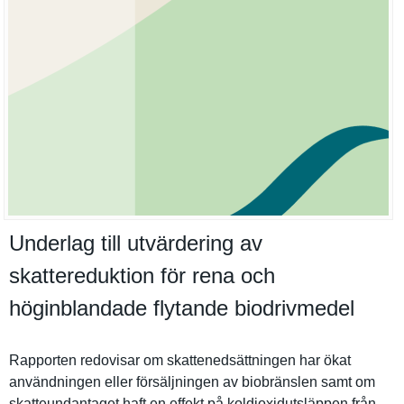
Underlag till utvärdering av
skattereduktion för rena och
höginblandade flytande biodrivmedel
Rapporten redovisar om skatteneds­ättningen har ökat
användning­en eller försäljnin­gen av biobränsle­n samt om
skatteunda­ntaget haft en effekt på koldioxidu­tsläppen från