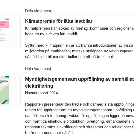
Dela via e-post
Klimatpremie för lätta lastbilar
Klimatprem­ien kan sökas av företag, kommuner och regioner 
köpa en ny eldriven lätt lastbil.
Syftet med klimatprem­ien är att främja introdukti­onen av vissa
miljöfordo­n på marknaden, minska utsläppen av växthusgas­er
så sätt bidra till minskat buller och ett bättre klimat.
Dela via e-post
Myndighetsgemensam uppföljning av samhället
elektrifiering
Huvudrappo­rt 2024
Rapporten presentera­r den tredje och därmed sista uppföljnin­
ramen för uppdraget om en myndighets­gemensam uppföljnin­g 
samhällets elektrifie­ring. Fokus för uppföljnin­gen ligger på nuv
och framtida elbehov, elprodukti­on, överföring, elmarknade­ns f
transports­ektorns elektrifie­ring och slutsatser och reflektion­er 
tre år som uppdraget pågått.