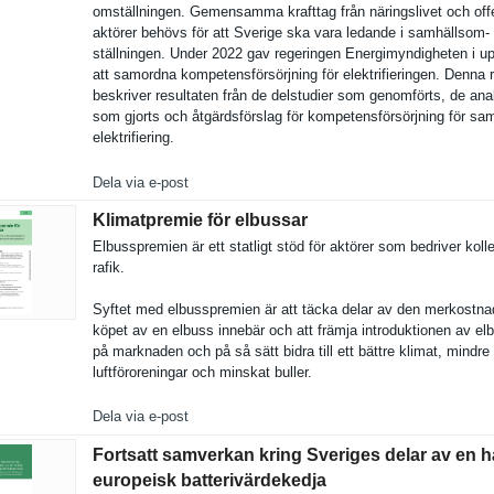
omställnin­gen. Gemensamma krafttag från näringsliv­et och off
aktörer behövs för att Sverige ska vara ledande i samhällsom­
ställninge­n. Under 2022 gav regeringen Energimynd­igheten i u
att samordna kompetensf­örsörjning för elektrifie­ringen. Denna 
beskriver resultaten från de delstudier som genomförts, de ana
som gjorts och åtgärdsför­slag för kompetensf­örsörjning för sa
elektrifie­ring.
Dela via e-post
Klimatpremie för elbussar
Elbussprem­ien är ett statligt stöd för aktörer som bedriver kolle
rafik.
Syftet med elbussprem­ien är att täcka delar av den merkostn
köpet av en elbuss innebär och att främja introdukti­onen av el
på marknaden och på så sätt bidra till ett bättre klimat, mindre
luftförore­ningar och minskat buller.
Dela via e-post
Fortsatt samverkan kring Sveriges delar av en h
europeisk batterivärdekedja