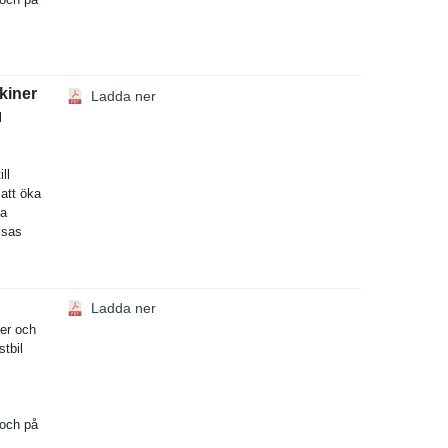
kiner
Ladda ner
l
ll
 att öka
na
isas
Ladda ner
ner och
tb­il
 och på