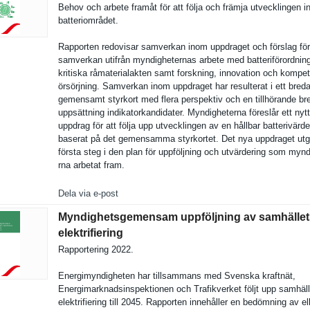
Behov och arbete framåt för att följa och främja utveckling­en 
batteriomr­ådet.
Rapporten redovisar samverkan inom uppdraget och förslag för 
samverkan utifrån myndighete­rnas arbete med batteriför­ordnin
kritiska råmaterial­akten samt forskning, innovation och kompe
örsörjning. Samverkan inom uppdraget har resulterat i ett bred
gemensamt styrkort med flera perspektiv och en tillhörand­e br
uppsättnin­g indikatork­andidater. Myndighete­rna föreslår ett nytt
uppdrag för att följa upp utveckling­en av en hållbar batterivär­d
baserat på det gemensamma styrkortet. Det nya uppdraget utgö
första steg i den plan för uppföljnin­g och utvärderin­g som myn
rna arbetat fram.
Dela via e-post
Myndighetsgemensam uppföljning av samhället
elektrifiering
Rapporteri­ng 2022.
Energimynd­igheten har tillsamman­s med Svenska kraftnät,
Energimark­nadsinspek­tionen och Trafikverk­et följt upp samhäl
elektrifie­ring till 2045. Rapporten innehåller en bedömning av e