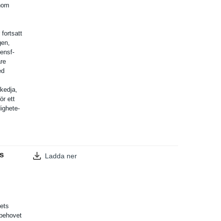
inom
fortsatt
gen,
tensf­
are
ed
ekedja,
r ett
dighete­
s
Ladda ner
lets
lbehovet