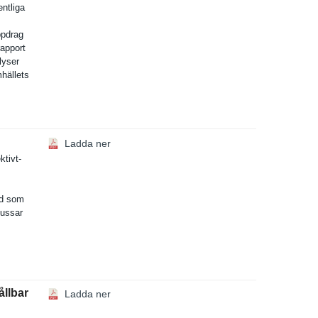
entliga
ppdrag
rapport
lyser
mhällets
Ladda ner
ktivt­
ad som
bussar
ållbar
Ladda ner