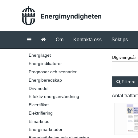
Om
Kontakta oss
Söktips
Energiläget
Utgivningsår
Energiindikatorer
Prognoser och scenarier
Energiberedskap
Filtrera
Drivmedel
Antal träffar
Effektiv energianvändning
Elcertifikat
Elektrifiering
Elmarknad
Energimarknader
Energimärkning och ekodesign