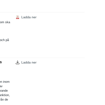
Ladda ner
som ska
 och på
s
Ladda ner
gen inom
av
arande
unktion,
från de