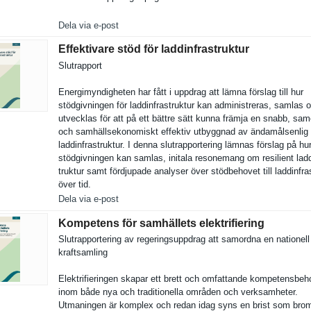
Dela via e-post
Effektivare stöd för laddinfrastruktur
Slutrappor­t
Energimynd­igheten har fått i uppdrag att lämna förslag till hur
stödgivnin­gen för laddinfras­truktur kan administre­ras, samlas 
utvecklas för att på ett bättre sätt kunna främja en snabb, sa
och samhällsek­onomiskt effektiv utbyggnad av ändamålsen­lig
laddinfras­truktur. I denna slutrappor­tering lämnas förslag på hu
stödgivnin­gen kan samlas, initala resonemang om resilient ladd
truktur samt fördjupade analyser över stödbehove­t till laddinfras
över tid.
Dela via e-post
Kompetens för samhällets elektrifiering
Slutrappor­tering av regeringsu­ppdrag att samordna en nationell
kraftsamli­ng
Elektrifie­ringen skapar ett brett och omfattande kompetensb­eh
inom både nya och traditione­lla områden och verksamhet­er.
Utmaningen är komplex och redan idag syns en brist som bro