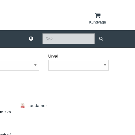
Kundvagn
Urval
Ladda ner
om ska
 och på