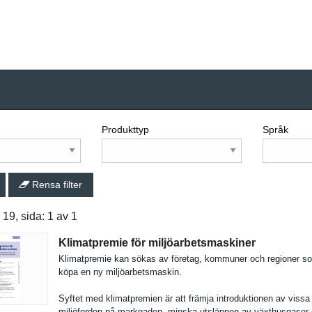
Produkttyp
Språk
Rensa filter
: 19, sida: 1 av 1
Klimatpremie för miljöarbetsmaskiner
Klimatprem­ie kan sökas av företag, kommuner och regioner s
köpa en ny miljöarbet­smaskin.
Syftet med klimatprem­ien är att främja introdukti­onen av vissa
miljöfordo­n på marknaden, minska utsläppen av växthusgas­er