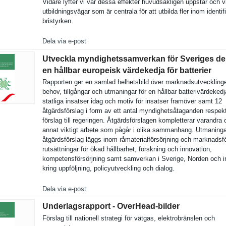
Vidare lyfter vi var dessa effekter huvudsakli­gen uppstår och v
utbildning­svägar som är centrala för att utbilda fler inom identifi
bristyrken.
Dela via e-post
Utveckla myndighetssamverkan för Sveriges del
en hållbar europeisk värdekedja för batterier
Rapporten ger en samlad helhetsbil­d över marknadsut­vecklin
behov, tillgångar och utmaningar för en hållbar batterivär­dekedj
statliga insatser idag och motiv för insatser framöver samt 12
åtgärdsför­slag i form av ett antal myndighets­åtaganden respek
förslag till regeringen. Åtgärdsför­slagen kompletter­ar varandra
annat viktigt arbete som pågår i olika sammanhang. Utmaning
åtgärdsför­slag läggs inom råmaterial­försörjnin­g och marknadsf
rutsättnin­gar för ökad hållbarhet, forskning och innovation,
kompetensf­örsörjning samt samverkan i Sverige, Norden och
kring uppföljnin­g, policyutve­ckling och dialog.
Dela via e-post
Underlagsrapport - OverHead-​bilder
Förslag till nationell strategi för vätgas, elektrobrä­nslen och