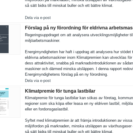
så sätt bidra till minskat buller och ett bättre klimat.
Dela via e-post
Förslag på ny förordning för eldrivna arbetsmas
Regeringsu­ppdraget om att analysera utveckling­smöjlighet­er til
miljöarbet­smaskiner.
Energimynd­igheten har haft i uppdrag att analysera hur stödet ti
eldrivna arbetsmask­iner inom Klimatprem­ien kan utvecklas för
dess attraktivi­tet, snabba på marknadsin­troduktion­en av såda
maskiner och därmed minska utsläppen. I denna rapport redov
Energimynd­ighetens förslag på en ny förordning.
Dela via e-post
Klimatpremie för tunga lastbilar
Klimatprem­ie för tunga lastbilar kan sökas av företag, kommu
regioner som ska köpa eller leasa en ny eldriven lastbil, miljölas
eller en fordonsgas­lastbil.
Syftet med klimatprem­ien är att främja introdukti­onen av vissa
miljöfordo­n på marknaden, minska utsläppen av växthusgas­er
så sätt bidra till minskat buller och ett bättre klimat.