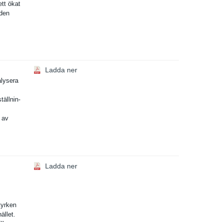
ett ökat
de­n
Ladda ner
alysera
tällnin­
g av
Ladda ner
tyrken
ället.