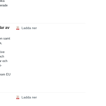
ilka
er­ade
ar av
Ladda ner
gen samt
a,
tive
 och
ar och
ö­
 inom EU
Ladda ner