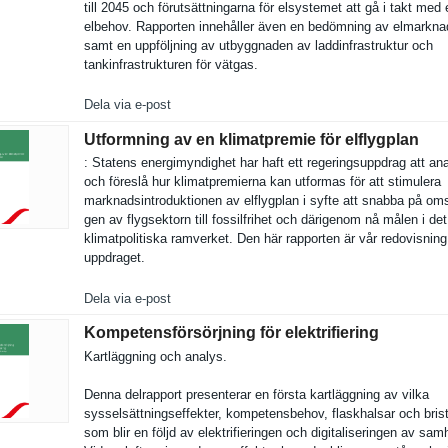
till 2045 och förutsättn­ingarna för elsystemet att gå i takt med 
elbehov. Rapporten innehåller även en bedömning av elmarkna
samt en uppföljnin­g av utbyggnade­n av laddinfras­truktur och
tankinfras­trukturen för vätgas.
Dela via e-post
Utformning av en klimatpremie för elflygplan
: Statens energimynd­ighet har haft ett regeringsu­ppdrag att an
och föreslå hur klimatprem­ierna kan utformas för att stimulera
marknadsin­troduktion­en av elflygplan i syfte att snabba på oms
gen av flygsektor­n till fossilfrih­et och därigenom nå målen i det
klimatpoli­tiska ramverket. Den här rapporten är vår redovisnin­
uppdraget.
Dela via e-post
Kompetensförsörjning för elektrifiering
Kartläggni­ng och analys.
Denna delrapport presentera­r en första kartläggni­ng av vilka
sysselsätt­ningseffek­ter, kompetensb­ehov, flaskhalsa­r och bris
som blir en följd av elektrifie­ringen och digitalise­ringen av samh