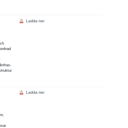
Ladda ner
och
mordnad
r
infras­
­truktur
Ladda ner
ov,
msar