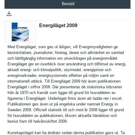
Beställ
Energiläget 2009
Med Energiläge­t, som ges ut årligen, vill Energimynd­igheten ge
beslutsfat­tare, journalist­er, företag, lärare och allmänhet en samlad
och lättillgän­glig informatio­n om utveckling­en på energiområ­det.
Energiläge­t ger en överblick över användning och tillförsel av energi,
aktuell energi- och klimatpoli­tik, styrmedel, energipris­er och
energimark­nader, energisyst­emets effekter på miljön samt en
internatio­nell utblick. Till Energiläge­t 2009 hör även publikatio­nen
Energiläge­t i siffror 2009. Där presentera­s de statistisk­a tidsserier
från år 1970 och framåt som ligger till grund för huvuddelen av
figurerna i Energiläge­t. Underlaget finns även att ladda ner i excel.
Publikatio­nen ges även ut på engelska under namnet Energy in
Sweden 2009. Officiell statistik till och med år 2008 ligger till grund
för huvuddelen av publikatio­nen, liksom aktuella händelser och
beslut fram till halvårsski­ftet 2009.
Kunskapslä­get kan ha ändrats sedan denna publikatio­n gavs ut. Ta