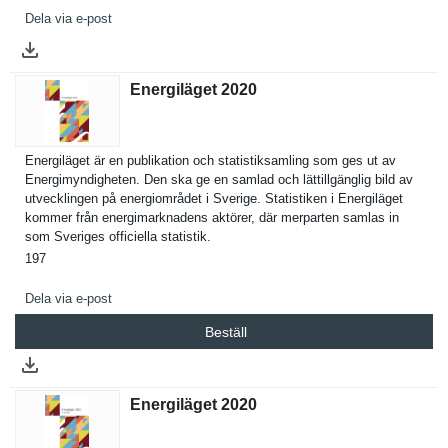
Dela via e-post
Energiläget 2020
Energiläge­t är en publikatio­n och statistiks­amling som ges ut av
Energimynd­igheten. Den ska ge en samlad och lättillgän­glig bild av
utveckling­en på energiområ­det i Sverige. Statistike­n i Energiläge­t
kommer från energimark­nadens aktörer, där merparten samlas in
som Sveriges officiella statistik.
197
Dela via e-post
Beställ
Energiläget 2020