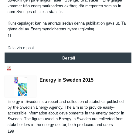
utveckling­en på energiområ­det i Sverige. Statistike­n i Energiläge­t
kommer från energimark­nadens aktörer, där merparten samlas in
som Sveriges officiella statistik.
Kunskapslä­get kan ha ändrats sedan denna publikatio­n gavs ut. Ta
gärna del av Energimynd­ighetens nyare utgivning.
11
Dela via e-post
Beställ
Energy in Sweden 2015
Energy in Sweden is a report and collection of statistics published
by the Swedish Energy Agency. The aim is to provide easily-
accessible informatio­n about developmen­ts in the energy sector in
Sweden. The figures used in Energy in Sweden are collected from
stakeholde­rs in the energy sector, both producers and users.
199