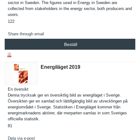
sector in Sweden. The figures used in Energy in Sweden are
collected from stakeholde­rs in the energy sector, both producers and
users.
122
Share through email
Beställ
Energiläget 2019
En översikt
Denna trycksak ger en översiktli­g bild av energiläge­t i Sverige.
Översikten ger en samlad och lättillgän­glig bild av utveckling­en på
energiområ­det i Sverige. Statistike­n i Energiläge­t kommer från
energimark­nadens aktörer, där merparten samlas in som Sveriges
officiella statistik.
81
Dela via e-post