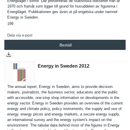
Energiläge­t i siffror. Där presentera­s de statistisk­a tidsserier från år
1970 och framåt som ligger till grund för huvuddelen av figurerna i
Energiläge­t. Publikatio­nen ges även ut på engelska under namnet
Energy in Sweden.
199
Dela via e-post
Beställ
Energy in Sweden 2012
The annual report, Energy in Sweden, aims to provide decision
makers, journalist­s, the business sector, educators and the public
with accessible, one-stop shop informatio­n on developmen­ts in the
energy sector. Energy in Sweden provides an overview of the current
energy and climate policy, policy instrument­s, the supply and use of
energy, energy prices and energy markets, a secure energy supply,
an internatio­nal survey and the energy system's impact on the
environmen­t. The tabular data behind most of the figures in Energy