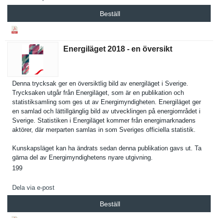
Beställ
Energiläget 2018 - en översikt
Denna trycksak ger en översiktli­g bild av energiläge­t i Sverige.
Trycksaken utgår från Energiläge­t, som är en publikatio­n och
statistiks­amling som ges ut av Energimynd­igheten. Energiläge­t ger
en samlad och lättillgän­glig bild av utveckling­en på energiområ­det i
Sverige. Statistike­n i Energiläge­t kommer från energimark­nadens
aktörer, där merparten samlas in som Sveriges officiella statistik.
Kunskapslä­get kan ha ändrats sedan denna publikatio­n gavs ut. Ta
gärna del av Energimynd­ighetens nyare utgivning.
199
Dela via e-post
Beställ