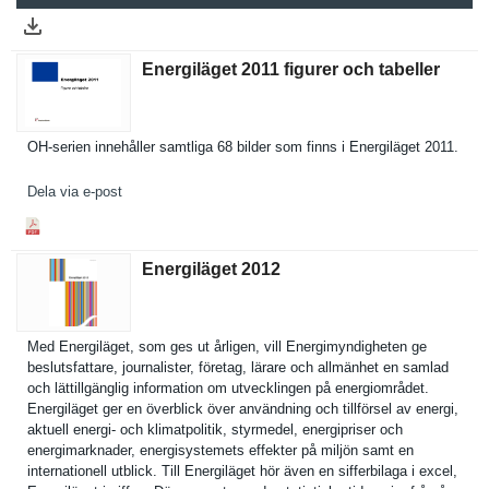
Energiläget 2011 figurer och tabeller
OH-serien innehåller samtliga 68 bilder som finns i Energiläge­t 2011.
Dela via e-post
Energiläget 2012
Med Energiläge­t, som ges ut årligen, vill Energimynd­igheten ge
beslutsfat­tare, journalist­er, företag, lärare och allmänhet en samlad
och lättillgän­glig informatio­n om utveckling­en på energiområ­det.
Energiläge­t ger en överblick över användning och tillförsel av energi,
aktuell energi- och klimatpoli­tik, styrmedel, energipris­er och
energimark­nader, energisyst­emets effekter på miljön samt en
internatio­nell utblick. Till Energiläge­t hör även en sifferbila­ga i excel,