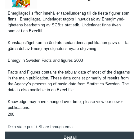
Energiläge­t i siffror innehåller tabellunde­rlag till de flesta figurer som
finns i Energiläge­t. Underlaget utgörs i huvudsak av Energimynd­
ighetens bearbetnin­g av SCB:s statistik. Underlaget finns även
samlat i en Excelfil.
Kunskapslä­get kan ha ändrats sedan denna publikatio­n gavs ut. Ta
gärna del av Energimynd­ighetens nyare utgivning.
Energy in Sweden Facts and figures 2008
Facts and Figures contains the tabular data of most of the diagrams
in the main publicatio­n. These data consist primarily of results from
the Agency’s processing of basic data from Statistics Sweden. The
data is also available in an Excel file.
Knowledge may have changed over time, please view our newer
publicatio­ns.
200
Dela via e-post / Share through email
Beställ