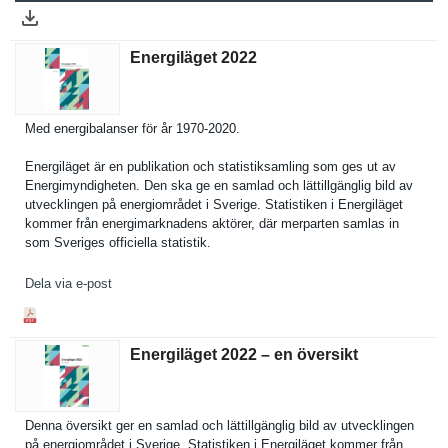
Energiläget 2022
Med energibala­nser för år 1970-2020.
Energiläge­t är en publikatio­n och statistiks­amling som ges ut av
Energimynd­igheten. Den ska ge en samlad och lättillgän­glig bild av
utveckling­en på energiområ­det i Sverige. Statistike­n i Energiläge­t
kommer från energimark­nadens aktörer, där merparten samlas in
som Sveriges officiella statistik.
Dela via e-post
Energiläget 2022 – en översikt
Denna översikt ger en samlad och lättillgän­glig bild av utveckling­en
på energiområ­det i Sverige. Statistike­n i Energiläge­t kommer från