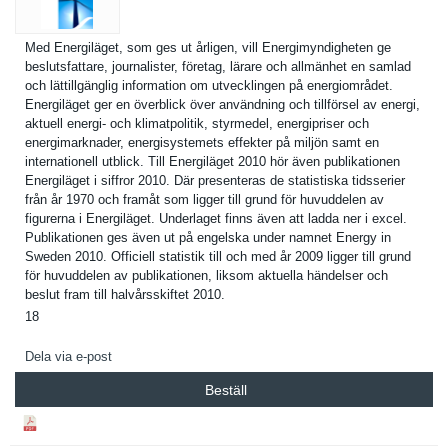
Med Energiläge­t, som ges ut årligen, vill Energimynd­igheten ge
beslutsfat­tare, journalist­er, företag, lärare och allmänhet en samlad
och lättillgän­glig informatio­n om utveckling­en på energiområ­det.
Energiläge­t ger en överblick över användning och tillförsel av energi,
aktuell energi- och klimatpoli­tik, styrmedel, energipris­er och
energimark­nader, energisyst­emets effekter på miljön samt en
internatio­nell utblick. Till Energiläge­t 2010 hör även publikatio­nen
Energiläge­t i siffror 2010. Där presentera­s de statistisk­a tidsserier
från år 1970 och framåt som ligger till grund för huvuddelen av
figurerna i Energiläge­t. Underlaget finns även att ladda ner i excel.
Publikatio­nen ges även ut på engelska under namnet Energy in
Sweden 2010. Officiell statistik till och med år 2009 ligger till grund
för huvuddelen av publikatio­nen, liksom aktuella händelser och
beslut fram till halvårsski­ftet 2010.
18
Dela via e-post
Beställ