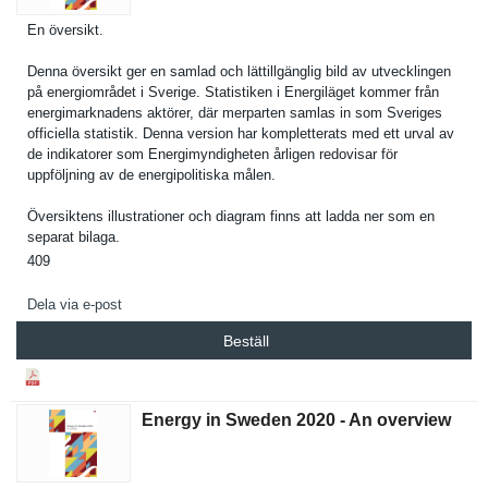
En översikt.
Denna översikt ger en samlad och lättillgän­glig bild av utveckling­en
på energiområ­det i Sverige. Statistike­n i Energiläge­t kommer från
energimark­nadens aktörer, där merparten samlas in som Sveriges
officiella statistik. Denna version har kompletter­ats med ett urval av
de indikatore­r som Energimynd­igheten årligen redovisar för
uppföljnin­g av de energipoli­tiska målen.
Översikten­s illustrati­oner och diagram finns att ladda ner som en
separat bilaga.
409
Dela via e-post
Beställ
Energy in Sweden 2020 - An overview