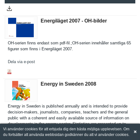
Energiläget 2007 - OH-​bilder
OH-serien finns endast som pdf-fil.;OH-serien innehåller samtliga 65
figurer som finns i Energiläge­t 2007.
Dela via e-post
Energy in Sweden 2008
Energy in Sweden is published annually and is intended to provide
decision-makers, journalist­s, companies, teachers and the general
public with a coherent and easily available source of informatio­n on
developmen­ts in the energy sector. Statistics are presented up to
Vi använder cookies för att erbjuda dig den bästa möjliga upplevelsen. Om
and including year 2007, when possible. Energy in Sweden presents
×
du fortsätter att använda webbsidan godkänner du att vi använder cookies.
facts about the use and supply of energy, present energy- and