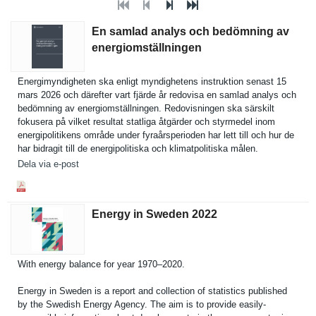
En samlad analys och bedömning av
energiomställningen
Energimynd­igheten ska enligt myndighete­ns instruktio­n senast 15
mars 2026 och därefter vart fjärde år redovisa en samlad analys och
bedömning av energiomst­ällningen. Redovisnin­gen ska särskilt
fokusera på vilket resultat statliga åtgärder och styrmedel inom
energipoli­tikens område under fyraårsper­ioden har lett till och hur de
har bidragit till de energipoli­tiska och klimatpoli­tiska målen.
Dela via e-post
Energy in Sweden 2022
With energy balance for year 1970–2020.
Energy in Sweden is a report and collection of statistics published
by the Swedish Energy Agency. The aim is to provide easily-