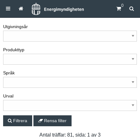
0
Utgivningsår
Produkttyp
Språk
Urval
Filtrera
Rensa filter
Antal träffar: 81, sida: 1 av 3