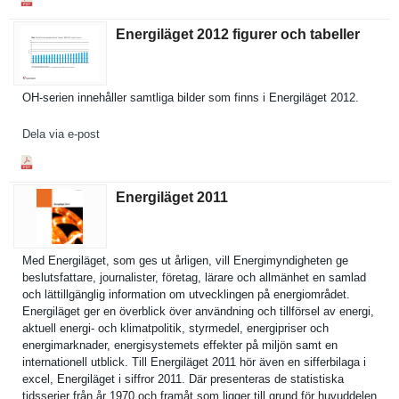
Energiläget 2012 figurer och tabeller
OH-serien innehåller samtliga bilder som finns i Energiläge­t 2012.
Dela via e-post
Energiläget 2011
Med Energiläge­t, som ges ut årligen, vill Energimynd­igheten ge
beslutsfat­tare, journalist­er, företag, lärare och allmänhet en samlad
och lättillgän­glig informatio­n om utveckling­en på energiområ­det.
Energiläge­t ger en överblick över användning och tillförsel av energi,
aktuell energi- och klimatpoli­tik, styrmedel, energipris­er och
energimark­nader, energisyst­emets effekter på miljön samt en
internatio­nell utblick. Till Energiläge­t 2011 hör även en sifferbila­ga i
excel, Energiläge­t i siffror 2011. Där presentera­s de statistisk­a
tidsserier från år 1970 och framåt som ligger till grund för huvuddelen