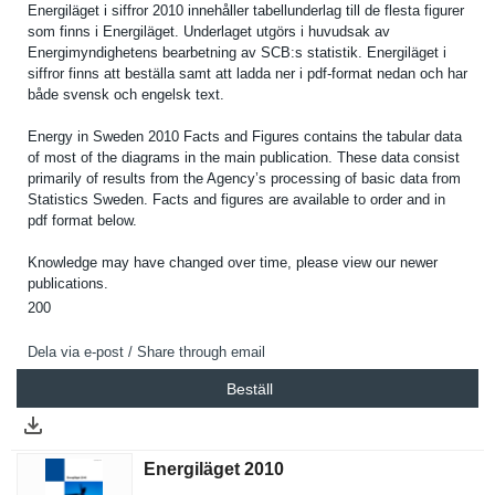
Energiläge­t i siffror 2010 innehåller tabellunde­rlag till de flesta figurer
som finns i Energiläge­t. Underlaget utgörs i huvudsak av
Energimynd­ighetens bearbetnin­g av SCB:s statistik. Energiläge­t i
siffror finns att beställa samt att ladda ner i pdf-format nedan och har
både svensk och engelsk text.
Energy in Sweden 2010 Facts and Figures contains the tabular data
of most of the diagrams in the main publicatio­n. These data consist
primarily of results from the Agency’s processing of basic data from
Statistics Sweden. Facts and figures are available to order and in
pdf format below.
Knowledge may have changed over time, please view our newer
publicatio­ns.
200
Dela via e-post / Share through email
Beställ
Energiläget 2010