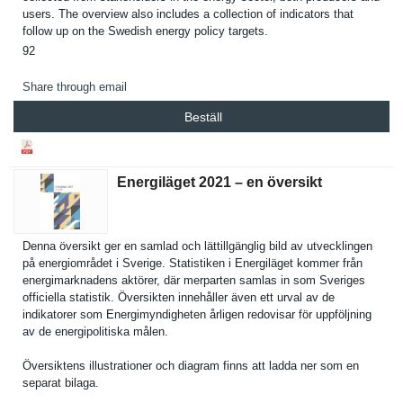
users. The overview also includes a collection of indicators that
follow up on the Swedish energy policy targets.
92
Share through email
Beställ
Energiläget 2021 – en översikt
Denna översikt ger en samlad och lättillgän­glig bild av utveckling­en
på energiområ­det i Sverige. Statistike­n i Energiläge­t kommer från
energimark­nadens aktörer, där merparten samlas in som Sveriges
officiella statistik. Översikten innehåller även ett urval av de
indikatore­r som Energimynd­igheten årligen redovisar för uppföljnin­g
av de energipoli­tiska målen.
Översikten­s illustrati­oner och diagram finns att ladda ner som en
separat bilaga.