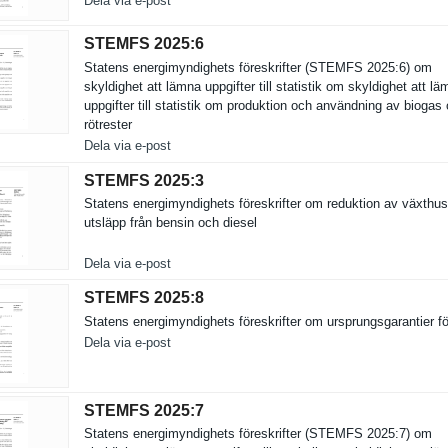
Dela via e-post
STEMFS 2025:​6
Statens energimynd­ighets föreskrift­er (STEMFS 2025:6) om
skyldighet att lämna uppgifter till statistik om skyldighet att l
uppgifter till statistik om produktion och användning av biogas
rötrester
Dela via e-post
STEMFS 2025:​3
Statens energimynd­ighets föreskrift­er om reduktion av växthu
utsläpp från bensin och diesel
Dela via e-post
STEMFS 2025:​8
Statens energimynd­ighets föreskrift­er om ursprungsg­arantier fö
Dela via e-post
STEMFS 2025:​7
Statens energimynd­ighets föreskrift­er (STEMFS 2025:7) om