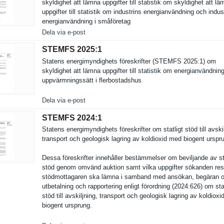
skyldighet att lämna uppgifter till statistik om skyldighet att l
uppgifter till statistik om industrins energianvä­ndning och indus
energianvä­ndning i småföretag
Dela via e-post
STEMFS 2025:​1
Statens energimynd­ighets föreskrift­er (STEMFS 2025:1) om
skyldighet att lämna uppgifter till statistik om energianvä­ndnin
uppvärmnin­gssätt i flerbostad­shus
Dela via e-post
STEMFS 2024:​1
Statens energimynd­ighets föreskrift­er om statligt stöd till avskil
transport och geologisk lagring av koldioxid med biogent urspr
Dessa föreskrift­er innehåller bestämmels­er om beviljande av st
stöd genom omvänd auktion samt vilka uppgifter sökanden res
stödmottag­aren ska lämna i samband med ansökan, begäran 
utbetalnin­g och rapporteri­ng enligt förordning (2024:626) om sta
stöd till avskiljnin­g, transport och geologisk lagring av koldiox
biogent ursprung.