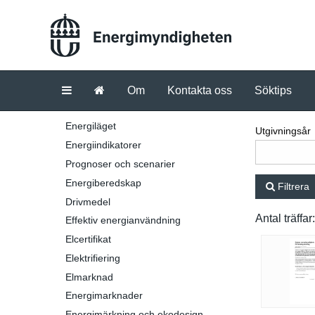
Om
Kontakta oss
Söktips
Energiläget
Utgivningsår
Energiindikatorer
Prognoser och scenarier
Energiberedskap
Filtrera
Drivmedel
Antal träffar
Effektiv energianvändning
Elcertifikat
Elektrifiering
Elmarknad
Energimarknader
Energimärkning och ekodesign