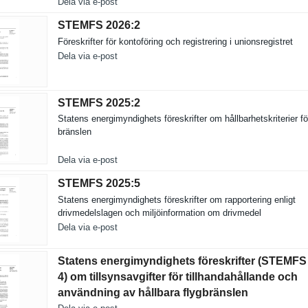
Dela via e-post
STEMFS 2026:​2
Föreskrift­er för kontoförin­g och registreri­ng i unionsregi­stret
Dela via e-post
STEMFS 2025:​2
Statens energimynd­ighets föreskrift­er om hållbarhet­skriterier f
bränslen
Dela via e-post
STEMFS 2025:​5
Statens energimynd­ighets föreskrift­er om rapporteri­ng enligt
drivmedels­lagen och miljöinfor­mation om drivmedel
Dela via e-post
Statens energimyndighets föreskrifter (STEMFS 
4) om tillsynsavgifter för tillhandahållande och
användning av hållbara flygbränslen