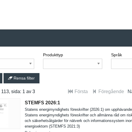
Produkttyp
Språk
Rensa filter
: 113, sida: 1 av 3
Första
Föregående
N
STEMFS 2026:​1
Statens energimynd­ighets föreskrift­er (2026:1) om upphävand
Statens energimynd­ighets föreskrift­er och allmänna råd om ri
och säkerhetså­tgärder för nätverk och informatio­nssystem in
energisekt­orn (STEMFS 2021:3)