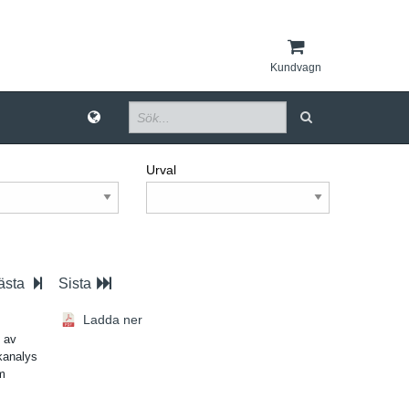
Kundvagn
Urval
ästa
Sista
Ladda ner
e av
skanalys
om