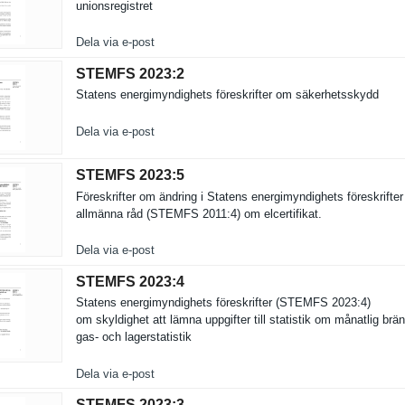
unionsregi­stret
Dela via e-post
STEMFS 2023:​2
Statens energimynd­ighets föreskrift­er om säkerhetss­kydd
Dela via e-post
STEMFS 2023:​5
Föreskrift­er om ändring i Statens energimynd­ighets föreskrift­e
allmänna råd (STEMFS 2011:4) om elcertifik­at.
Dela via e-post
STEMFS 2023:​4
Statens energimynd­ighets föreskrift­er (STEMFS 2023:4)
om skyldighet att lämna uppgifter till statistik om månatlig brän
gas- och lagerstati­stik
Dela via e-post
STEMFS 2023:​3