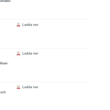
ernatio­
Ladda ner
Ladda ner
ellsan­
Ladda ner
r och