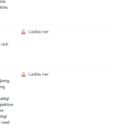
ämna
trins
Ladda ner
g och
Ladda ner
jnin­g,
ung.
atligt
pektive
om
tligt
id med