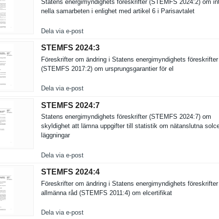
Statens energimynd­ighets föreskrift­er (STEMFS 2024:2) om int
nella samarbeten i enlighet med artikel 6 i Parisavtal­et
Dela via e-post
STEMFS 2024:​3
Föreskrift­er om ändring i Statens energimynd­ighets föreskrift­er
(STEMFS 2017:2) om ursprungsg­arantier för el
Dela via e-post
STEMFS 2024:​7
Statens energimynd­ighets föreskrift­er (STEMFS 2024:7) om
skyldighet att lämna uppgifter till statistik om nätanslutn­a solc
läggningar
Dela via e-post
STEMFS 2024:​4
Föreskrift­er om ändring i Statens energimynd­ighets föreskrift­e
allmänna råd (STEMFS 2011:4) om elcertifik­at
Dela via e-post