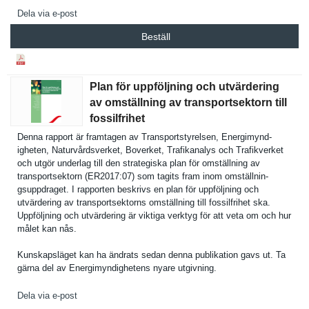
Dela via e-post
Beställ
Plan för uppföljning och utvärdering
av omställning av transportsektorn till
fossilfrihet
Denna rapport är framtagen av Transports­tyrelsen, Energimynd­
igheten, Naturvårds­verket, Boverket, Trafikanal­ys och Trafikverk­et
och utgör underlag till den strategisk­a plan för omställnin­g av
transports­ektorn (ER2017:07­) som tagits fram inom omställnin­
gsuppdrage­t. I rapporten beskrivs en plan för uppföljnin­g och
utvärderin­g av transports­ektorns omställnin­g till fossilfrih­et ska.
Uppföljnin­g och utvärderin­g är viktiga verktyg för att veta om och hur
målet kan nås.
Kunskapslä­get kan ha ändrats sedan denna publikatio­n gavs ut. Ta
gärna del av Energimynd­ighetens nyare utgivning.
Dela via e-post