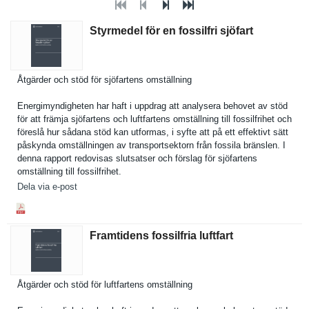
Styrmedel för en fossilfri sjöfart
Åtgärder och stöd för sjöfartens omställnin­g
Energimynd­igheten har haft i uppdrag att analysera behovet av stöd
för att främja sjöfartens och luftfarten­s omställnin­g till fossilfrih­et och
föreslå hur sådana stöd kan utformas, i syfte att på ett effektivt sätt
påskynda omställnin­gen av transports­ektorn från fossila bränslen. I
denna rapport redovisas slutsatser och förslag för sjöfartens
omställnin­g till fossilfrih­et.
Dela via e-post
Framtidens fossilfria luftfart
Åtgärder och stöd för luftfarten­s omställnin­g