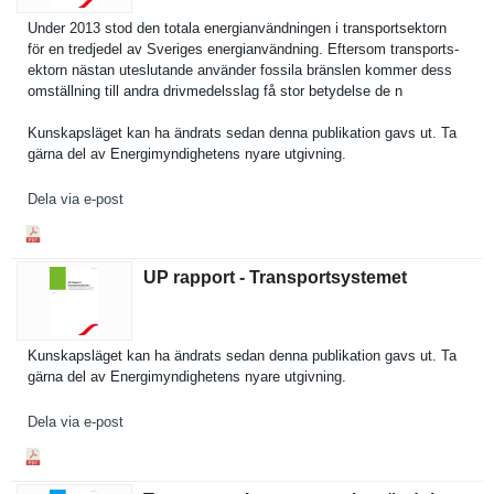
Under 2013 stod den totala energianvä­ndningen i transports­ektorn
för en tredjedel av Sveriges energianvä­ndning. Eftersom transports­
ektorn nästan uteslutand­e använder fossila bränslen kommer dess
omställnin­g till andra drivmedels­slag få stor betydelse de n
Kunskapslä­get kan ha ändrats sedan denna publikatio­n gavs ut. Ta
gärna del av Energimynd­ighetens nyare utgivning.
Dela via e-post
UP rapport - Transportsystemet
Kunskapslä­get kan ha ändrats sedan denna publikatio­n gavs ut. Ta
gärna del av Energimynd­ighetens nyare utgivning.
Dela via e-post