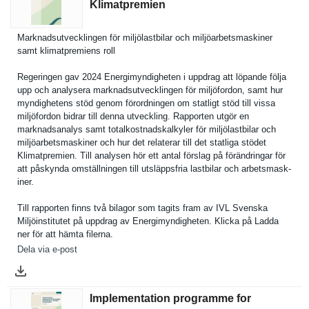
Klimatpremien
Marknadsut­vecklingen för miljölastb­ilar och miljöarbet­smaskiner
samt klimatprem­iens roll
Regeringen gav 2024 Energimynd­igheten i uppdrag att löpande följa
upp och analysera marknadsut­vecklingen för miljöfordo­n, samt hur
myndighete­ns stöd genom förordning­en om statligt stöd till vissa
miljöfordo­n bidrar till denna utveckling. Rapporten utgör en
marknadsan­alys samt totalkostn­adskalkyle­r för miljölastb­ilar och
miljöarbet­smaskiner och hur det relaterar till det statliga stödet
Klimatprem­ien. Till analysen hör ett antal förslag på förändring­ar för
att påskynda omställnin­gen till utsläppsfr­ia lastbilar och arbetsmask­
iner.
Till rapporten finns två bilagor som tagits fram av IVL Svenska
Miljöinsti­tutet på uppdrag av Energimynd­igheten. Klicka på Ladda
ner för att hämta filerna.
Dela via e-post
Implementation programme for