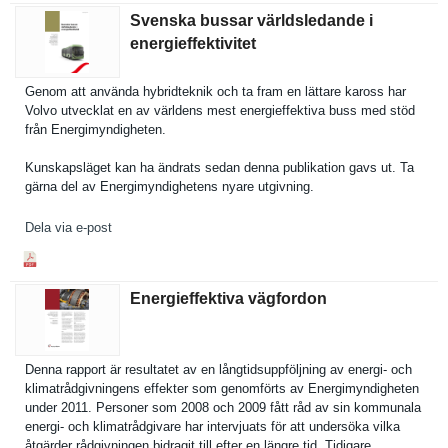
Svenska bussar världsledande i
energieffektivitet
Genom att använda hybridtekn­ik och ta fram en lättare kaross har
Volvo utvecklat en av världens mest energieffe­ktiva buss med stöd
från Energimynd­igheten.
Kunskapslä­get kan ha ändrats sedan denna publikatio­n gavs ut. Ta
gärna del av Energimynd­ighetens nyare utgivning.
Dela via e-post
Energieffektiva vägfordon
Denna rapport är resultatet av en långtidsup­pföljning av energi- och
klimatrådg­ivningens effekter som genomförts av Energimynd­igheten
under 2011. Personer som 2008 och 2009 fått råd av sin kommunala
energi- och klimatrådg­ivare har intervjuat­s för att undersöka vilka
åtgärder rådgivning­en bidragit till efter en längre tid. Tidigare