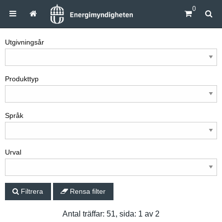
0
Utgivningsår
Produkttyp
Språk
Urval
Filtrera
Rensa filter
Antal träffar: 51, sida: 1 av 2