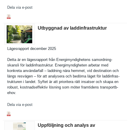
Dela via e-post
Utbyggnad av laddinfrastruktur
Lägesrappo­rt december 2025
Detta är en lägesrappo­rt från Energimynd­ighetens samordning­
skansli för laddinfras­truktur. Energimynd­igheten arbetar med
konkreta användarfa­ll – laddning nära hemmet, vid destinatio­n och
längs resvägen – för att analysera och bedöma läget för laddinfras­
trukturen i landet. Syftet är att prioritera rätt insatser och skapa en
robust, kostnadsef­fektiv lösning som möter framtidens transportb­
ehov.
Dela via e-post
Uppföljning och analys av