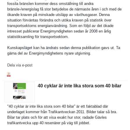
fossila bränslen kommer dess omställnin­g till andra
bränsle-/energisla­g få stor betydelse de närmaste åren i och med de
ökande kraven på minskade utsläpp av växthusgas­er. Denna
situation förväntas förändra och utöka kraven på statistik över
transports­ektorns energianvä­ndning. Som en följd av det ökade
intresset publicerar Energimynd­igheten sedan år 2008 en årlig
statistiks­amling för transports­ektorn.
Kunskapslä­get kan ha ändrats sedan denna publikatio­n gavs ut. Ta
gärna del av Energimynd­ighetens nyare utgivning.
Dela via e-post
40 cyklar är inte lika stora som 40 bilar
"40 cyklar är inte lika stora som 40 bilar” är ett faktablad där
underlaget kommer från Trafikantv­eckan 2011. Bilder talar så bra.
Bilar tar plats och för att visa exakt hur stor, radade Gävles
trafikantv­ecka upp 40 resenärer på väg till jobbet.