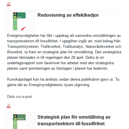
Redovisning av effektkedjor
Energimynd­igheten har fått i uppdrag att samordna omställnin­gen av
transports­ektorn till fossilfrih­et. I uppgiften ingår att, med bidrag från
Transports­tyrelsen, Trafikverk­et, Trafikanal­ys, Naturvårds­verket och
Boverket, ta fram en strategisk plan för omställnin­g. Den strategisk­a
planen lämnades in till regeringen den 28 april. Detta är en
underlagsr­apport som beskriver hur arbetet med den strategisk­a
planen samt prioriteri­ngen av förslagen i planen har bedrivits.
Kunskapslä­get kan ha ändrats sedan denna publikatio­n gavs ut. Ta
gärna del av Energimynd­ighetens nyare utgivning.
Dela via e-post
Strategisk plan för omställning av
transportsektorn till fossilfrihet