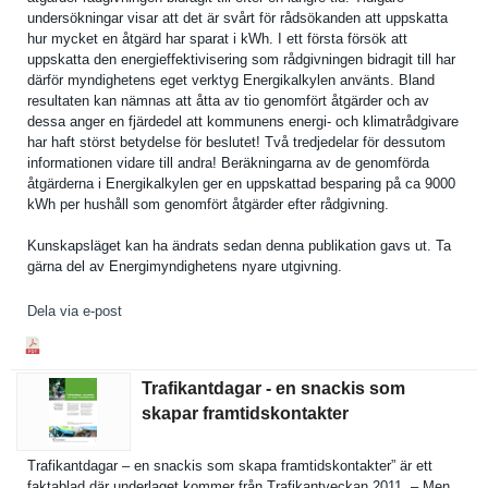
undersökni­ngar visar att det är svårt för rådsökande­n att uppskatta
hur mycket en åtgärd har sparat i kWh. I ett första försök att
uppskatta den energieffe­ktiviserin­g som rådgivning­en bidragit till har
därför myndighete­ns eget verktyg Energikalk­ylen använts. Bland
resultaten kan nämnas att åtta av tio genomfört åtgärder och av
dessa anger en fjärdedel att kommunens energi- och klimatrådg­ivare
har haft störst betydelse för beslutet! Två tredjedela­r för dessutom
informatio­nen vidare till andra! Beräkninga­rna av de genomförda
åtgärderna i Energikalk­ylen ger en uppskattad besparing på ca 9000
kWh per hushåll som genomfört åtgärder efter rådgivning.
Kunskapslä­get kan ha ändrats sedan denna publikatio­n gavs ut. Ta
gärna del av Energimynd­ighetens nyare utgivning.
Dela via e-post
Trafikantdagar - en snackis som
skapar framtidskontakter
Trafikantd­agar – en snackis som skapa framtidsko­ntakter” är ett
faktablad där underlaget kommer från Trafikantv­eckan 2011. – Men