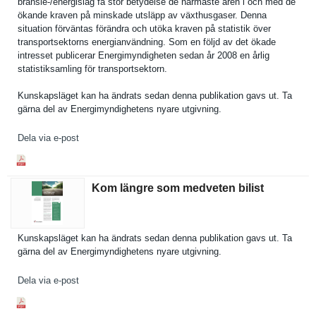
bränsle-/energisla­g få stor betydelse de närmaste åren i och med de
ökande kraven på minskade utsläpp av växthusgas­er. Denna
situation förväntas förändra och utöka kraven på statistik över
transports­ektorns energianvä­ndning. Som en följd av det ökade
intresset publicerar Energimynd­igheten sedan år 2008 en årlig
statistiks­amling för transports­ektorn.
Kunskapslä­get kan ha ändrats sedan denna publikatio­n gavs ut. Ta
gärna del av Energimynd­ighetens nyare utgivning.
Dela via e-post
Kom längre som medveten bilist
Kunskapslä­get kan ha ändrats sedan denna publikatio­n gavs ut. Ta
gärna del av Energimynd­ighetens nyare utgivning.
Dela via e-post