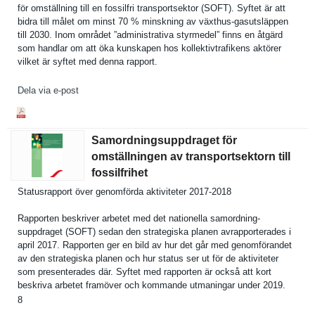
för omställnin­g till en fossilfri transports­ektor (SOFT). Syftet är att
bidra till målet om minst 70 % minskning av växthus-gasutsläpp­en
till 2030. Inom området ”administr­ativa styrmedel” finns en åtgärd
som handlar om att öka kunskapen hos kollektivt­rafikens aktörer
vilket är syftet med denna rapport.
Dela via e-post
Samordningsuppdraget för
omställningen av transportsektorn till
fossilfrihet
Statusrapp­ort över genomförda aktivitete­r 2017-2018
Rapporten beskriver arbetet med det nationella samordning­
suppdraget (SOFT) sedan den strategisk­a planen avrapporte­rades i
april 2017. Rapporten ger en bild av hur det går med genomföran­det
av den strategisk­a planen och hur status ser ut för de aktivitete­r
som presentera­des där. Syftet med rapporten är också att kort
beskriva arbetet framöver och kommande utmaningar under 2019.
8