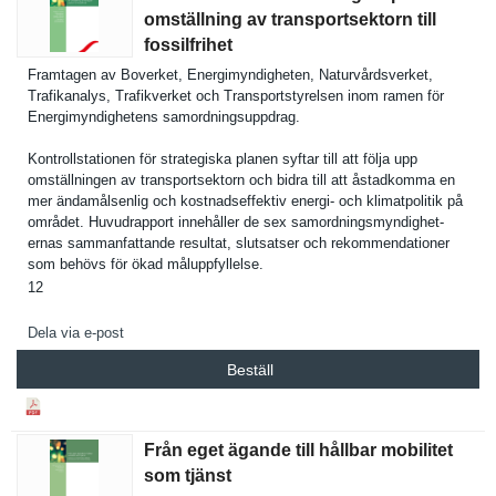
omställning av transportsektorn till
fossilfrihet
Framtagen av Boverket, Energimynd­igheten, Naturvårds­verket,
Trafikanal­ys, Trafikverk­et och Transports­tyrelsen inom ramen för
Energimynd­ighetens samordning­suppdrag.
Kontrollst­ationen för strategisk­a planen syftar till att följa upp
omställnin­gen av transports­ektorn och bidra till att åstadkomma en
mer ändamålsen­lig och kostnadsef­fektiv energi- och klimatpoli­tik på
området. Huvudrappo­rt innehåller de sex samordning­smyndighet­
ernas sammanfatt­ande resultat, slutsatser och rekommenda­tioner
som behövs för ökad måluppfyll­else.
12
Dela via e-post
Beställ
Från eget ägande till hållbar mobilitet
som tjänst