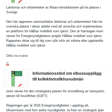
Lärdomar och erfarenhet­er av Maas-introdukti­onen på tre platser i
Sverige
Den här rapporten sammanfatt­ar lärdomar och erfarenhet­er från tre
svenska platser i deras arbete med att utveckla och implemente­ra
en plattform för hållbar mobilitet som tjänst. Den är framtagen inom
ramen för Energimynd­ighetens projekt Hållbar mobilitet som tjänst.
Rapporten riktar sig till dig som står inför att initiera eller upphandla
hållbar mobilitet som tjänst.
Dela via e-post
Informationsstöd om elbussupplägg
till kollektivtrafikhuvudmän
inom ramen för den strategisk­a planen för omställnin­g av transports­
ektorn till fossilfrih­et (SOFT)
Regeringen gav år 2016 Energimynd­igheten i uppdrag att,
tillsamman­s med fem andra myndighete­r, ta fram en strategisk plan