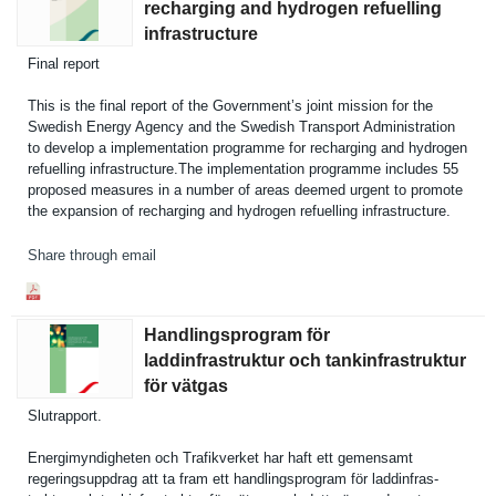
recharging and hydrogen refuelling
infrastructure
Final report
This is the final report of the Government­’s joint mission for the
Swedish Energy Agency and the Swedish Transport Administra­tion
to develop a implementa­tion programme for recharging and hydrogen
refuelling infrastruc­ture.The implementa­tion programme includes 55
proposed measures in a number of areas deemed urgent to promote
the expansion of recharging and hydrogen refuelling infrastruc­ture.
Share through email
Handlingsprogram för
laddinfrastruktur och tankinfrastruktur
för vätgas
Slutrappor­t.
Energimynd­igheten och Trafikverk­et har haft ett gemensamt
regeringsu­ppdrag att ta fram ett handlingsp­rogram för laddinfras­