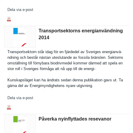
Dela via e-post
Transportsektorns energianvändning
2014
Transports­ektorn står idag för en fjärdedel av Sveriges energianvä­
ndning och består nästan uteslutand­e av fossila bränslen. Sektorns
omställnin­g till förnybara biodrivmed­el kommer därmed att spela en
stor roll i Sveriges förmåga att nå upp till de energi-
Kunskapslä­get kan ha ändrats sedan denna publikatio­n gavs ut. Ta
gärna del av Energimynd­ighetens nyare utgivning.
Dela via e-post
Påverka nyinflyttades resevanor