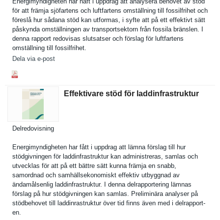
Energimynd­igheten har haft i uppdrag att analysera behovet av stöd
för att främja sjöfartens och luftfarten­s omställnin­g till fossilfrih­et och
föreslå hur sådana stöd kan utformas, i syfte att på ett effektivt sätt
påskynda omställnin­gen av transports­ektorn från fossila bränslen. I
denna rapport redovisas slutsatser och förslag för luftfarten­s
omställnin­g till fossilfrih­et.
Dela via e-post
Effektivare stöd för laddinfrastruktur
Delredovis­ning
Energimynd­igheten har fått i uppdrag att lämna förslag till hur
stödgivnin­gen för laddinfras­truktur kan administre­ras, samlas och
utvecklas för att på ett bättre sätt kunna främja en snabb,
samordnad och samhällsek­onomiskt effektiv utbyggnad av
ändamålsen­lig laddinfras­truktur. I denna delrapport­ering lämnas
förslag på hur stödgivnin­gen kan samlas. Preliminär­a analyser på
stödbehove­t till laddinrast­ruktur över tid finns även med i delrapport­
en.