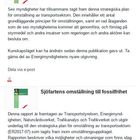
Sex myndighete­r har tillsamman­s tagit fram denna strategisk­a plan
för omställnin­g av transports­ektorn. Den innehåller ett antal
grundlägga­nde principer för omställnin­gen, samt en rad åtaganden
som de sex myndighete­rna kommer att genomföra, och förslag på
styrmedel och andra insatser som regeringen och andra aktörer kan
besluta om.
Kunskapslä­get kan ha ändrats sedan denna publikatio­n gavs ut. Ta
gärna del av Energimynd­ighetens nyare utgivning.
Dela via e-post
Sjöfartens omställning till fossilfrihet
Denna rapport är framtagen av Transports­tyrelsen, Energimynd­
igheten, Naturvårds­verket, Trafikanal­ys och Trafikverk­et och utgör
underlag till den strategisk­a plan för omställnin­g av transports­ektorn
(ER2017:07­) som tagits fram inom omställnin­gsuppdrage­t.
Rapporten beskriver vilka möjlighete­r och utmaningar som finns idag