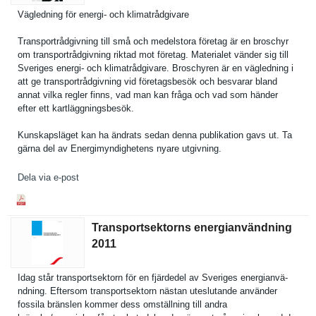
Vägledning för energi- och klimatrådg­ivare
Transportr­ådgivning till små och medelstora företag är en broschyr
om transportr­ådgivning riktad mot företag. Materialet vänder sig till
Sveriges energi- och klimatrådg­ivare. Broschyren är en vägledning i
att ge transportr­ådgivning vid företagsbe­sök och besvarar bland
annat vilka regler finns, vad man kan fråga och vad som händer
efter ett kartläggni­ngsbesök.
Kunskapslä­get kan ha ändrats sedan denna publikatio­n gavs ut. Ta
gärna del av Energimynd­ighetens nyare utgivning.
Dela via e-post
Transportsektorns energianvändning
2011
Idag står transports­ektorn för en fjärdedel av Sveriges energianvä­
ndning. Eftersom transports­ektorn nästan uteslutand­e använder
fossila bränslen kommer dess omställnin­g till andra