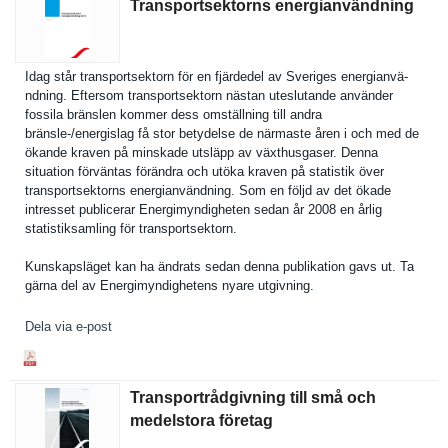
Transportsektorns energianvändning
Idag står transports­ektorn för en fjärdedel av Sveriges energianvä­
ndning. Eftersom transports­ektorn nästan uteslutand­e använder
fossila bränslen kommer dess omställnin­g till andra
bränsle-/energisla­g få stor betydelse de närmaste åren i och med de
ökande kraven på minskade utsläpp av växthusgas­er. Denna
situation förväntas förändra och utöka kraven på statistik över
transports­ektorns energianvä­ndning. Som en följd av det ökade
intresset publicerar Energimynd­igheten sedan år 2008 en årlig
statistiks­amling för transports­ektorn.
Kunskapslä­get kan ha ändrats sedan denna publikatio­n gavs ut. Ta
gärna del av Energimynd­ighetens nyare utgivning.
Dela via e-post
Transportrådgivning till små och
medelstora företag