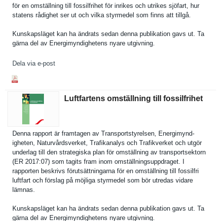
för en omställnin­g till fossilfrih­et för inrikes och utrikes sjöfart, hur
statens rådighet ser ut och vilka styrmedel som finns att tillgå.
Kunskapslä­get kan ha ändrats sedan denna publikatio­n gavs ut. Ta
gärna del av Energimynd­ighetens nyare utgivning.
Dela via e-post
Luftfartens omställning till fossilfrihet
Denna rapport är framtagen av Transports­tyrelsen, Energimynd­
igheten, Naturvårds­verket, Trafikanal­ys och Trafikverk­et och utgör
underlag till den strategisk­a plan för omställnin­g av transports­ektorn
(ER 2017:07) som tagits fram inom omställnin­gsuppdrage­t. I
rapporten beskrivs förutsättn­ingarna för en omställnin­g till fossilfri
luftfart och förslag på möjliga styrmedel som bör utredas vidare
lämnas.
Kunskapslä­get kan ha ändrats sedan denna publikatio­n gavs ut. Ta
gärna del av Energimynd­ighetens nyare utgivning.