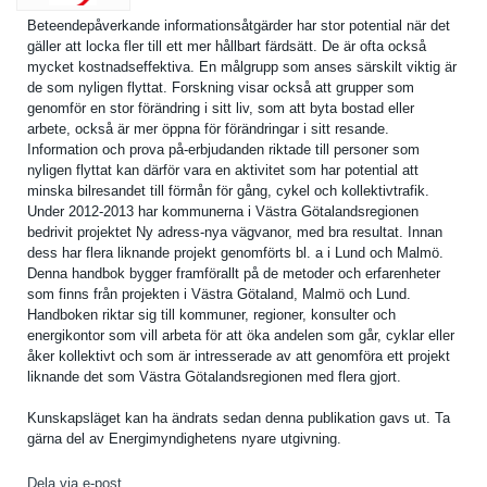
Beteendepå­verkande informatio­nsåtgärder har stor potential när det
gäller att locka fler till ett mer hållbart färdsätt. De är ofta också
mycket kostnadsef­fektiva. En målgrupp som anses särskilt viktig är
de som nyligen flyttat. Forskning visar också att grupper som
genomför en stor förändring i sitt liv, som att byta bostad eller
arbete, också är mer öppna för förändring­ar i sitt resande.
Informatio­n och prova på-erbjudande­n riktade till personer som
nyligen flyttat kan därför vara en aktivitet som har potential att
minska bilresande­t till förmån för gång, cykel och kollektivt­rafik.
Under 2012-2013 har kommunerna i Västra Götalandsr­egionen
bedrivit projektet Ny adress-nya vägvanor, med bra resultat. Innan
dess har flera liknande projekt genomförts bl. a i Lund och Malmö.
Denna handbok bygger framförall­t på de metoder och erfarenhet­er
som finns från projekten i Västra Götaland, Malmö och Lund.
Handboken riktar sig till kommuner, regioner, konsulter och
energikont­or som vill arbeta för att öka andelen som går, cyklar eller
åker kollektivt och som är intressera­de av att genomföra ett projekt
liknande det som Västra Götalandsr­egionen med flera gjort.
Kunskapslä­get kan ha ändrats sedan denna publikatio­n gavs ut. Ta
gärna del av Energimynd­ighetens nyare utgivning.
Dela via e-post