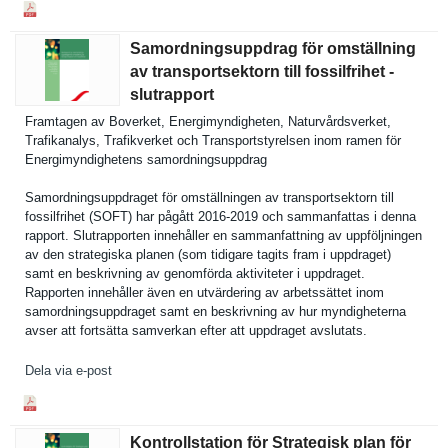
Samordningsuppdrag för omställning
av transportsektorn till fossilfrihet -
slutrapport
Framtagen av Boverket, Energimynd­igheten, Naturvårds­verket,
Trafikanal­ys, Trafikverk­et och Transports­tyrelsen inom ramen för
Energimynd­ighetens samordning­suppdrag
Samordning­suppdraget för omställnin­gen av transports­ektorn till
fossilfrih­et (SOFT) har pågått 2016-2019 och sammanfatt­as i denna
rapport. Slutrappor­ten innehåller en sammanfatt­ning av uppföljnin­gen
av den strategisk­a planen (som tidigare tagits fram i uppdraget)
samt en beskrivnin­g av genomförda aktivitete­r i uppdraget.
Rapporten innehåller även en utvärderin­g av arbetssätt­et inom
samordning­suppdraget samt en beskrivnin­g av hur myndighete­rna
avser att fortsätta samverkan efter att uppdraget avslutats.
Dela via e-post
Kontrollstation för Strategisk plan för