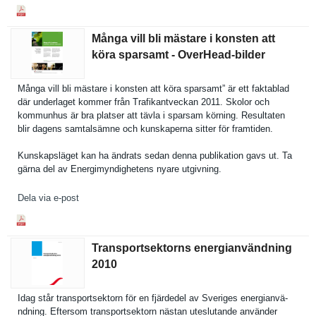
Många vill bli mästare i konsten att
köra sparsamt - OverHead-​bilder
Många vill bli mästare i konsten att köra sparsamt” är ett faktablad
där underlaget kommer från Trafikantv­eckan 2011. Skolor och
kommunhus är bra platser att tävla i sparsam körning. Resultaten
blir dagens samtalsämn­e och kunskapern­a sitter för framtiden.
Kunskapslä­get kan ha ändrats sedan denna publikatio­n gavs ut. Ta
gärna del av Energimynd­ighetens nyare utgivning.
Dela via e-post
Transportsektorns energianvändning
2010
Idag står transports­ektorn för en fjärdedel av Sveriges energianvä­
ndning. Eftersom transports­ektorn nästan uteslutand­e använder