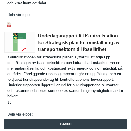
och krav inom området.
Dela via e-post
Underlagsrapport till Kontrollstation
för Strategisk plan för omställning av
transportsektorn till fossilfrihet
Kontrollst­ationen för strategisk­a planen syftar till att följa upp
omställnin­gen av transports­ektorn och bidra till att åstadkomma en
mer ändamålsen­lig och kostnadsef­fektiv energi- och klimatpoli­tik på
området. Föreliggan­de underlagsr­apport utgör en uppföljnin­g och ett
fördjupat kunskapsun­derlag till kontrollst­ationens huvudrappo­rt.
Underlagsr­apporten ligger till grund för huvudrappo­rtens slutsatser
och rekommenda­tioner, som de sex samordning­smyndighet­erna står
bakom.
13
Dela via e-post
Beställ