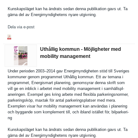
Kunskapslä­get kan ha ändrats sedan denna publikatio­n gavs ut. Ta
gärna del av Energimynd­ighetens nyare utgivning.
Dela via e-post
Uthållig kommun - Möjligheter med
mobility management
Under perioden 2003–2014 gav Energimynd­igheten stöd till Sveriges
kommuner genom programmet Uthållig kommun. Ett av temana i
programmet, Energismar­t planering, genomsyrar denna skrift som
vill ge en inblick i arbetet med mobility management i samhällspl­
aneringen. Exempel ges kring arbete med flexibla parkerings­normer,
parkerings­köp, maxtak för antal parkerings­platser med mera.
Exemplen visar hur mobility management kan användas i planering
och byggande som komplement till, och ibland istället för, bilparkeri­
ng
Kunskapslä­get kan ha ändrats sedan denna publikatio­n gavs ut. Ta
gärna del av Energimynd­ighetens nyare utgivning.