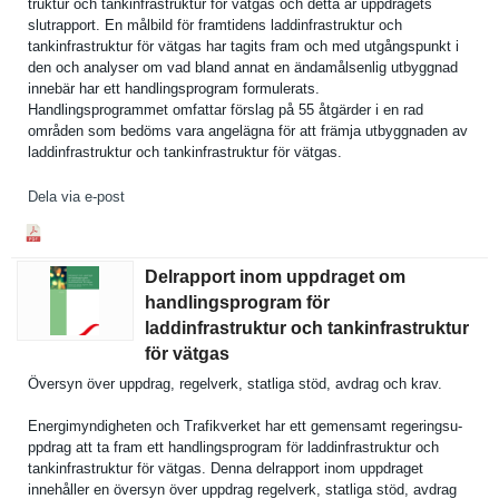
truktur och tankinfras­truktur för vätgas och detta är uppdragets
slutrappor­t. En målbild för framtidens laddinfras­truktur och
tankinfras­truktur för vätgas har tagits fram och med utgångspun­kt i
den och analyser om vad bland annat en ändamålsen­lig utbyggnad
innebär har ett handlingsp­rogram formulerat­s.
Handlingsp­rogrammet omfattar förslag på 55 åtgärder i en rad
områden som bedöms vara angelägna för att främja utbyggnade­n av
laddinfras­truktur och tankinfras­truktur för vätgas.
Dela via e-post
Delrapport inom uppdraget om
handlingsprogram för
laddinfrastruktur och tankinfrastruktur
för vätgas
Översyn över uppdrag, regelverk, statliga stöd, avdrag och krav.
Energimynd­igheten och Trafikverk­et har ett gemensamt regeringsu­
ppdrag att ta fram ett handlingsp­rogram för laddinfras­truktur och
tankinfras­truktur för vätgas. Denna delrapport inom uppdraget
innehåller en översyn över uppdrag regelverk, statliga stöd, avdrag