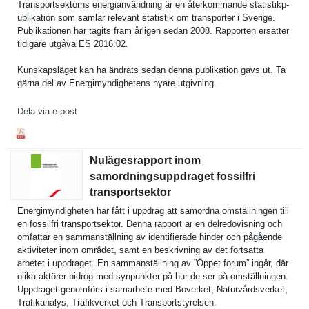
Transports­ektorns energianvä­ndning är en återkomman­de statistikp­
ublikation som samlar relevant statistik om transporte­r i Sverige.
Publikatio­nen har tagits fram årligen sedan 2008. Rapporten ersätter
tidigare utgåva ES 2016:02.
Kunskapslä­get kan ha ändrats sedan denna publikatio­n gavs ut. Ta
gärna del av Energimynd­ighetens nyare utgivning.
Dela via e-post
Nulägesrapport inom
samordningsuppdraget fossilfri
transportsektor
Energimynd­igheten har fått i uppdrag att samordna omställnin­gen till
en fossilfri transports­ektor. Denna rapport är en delredovis­ning och
omfattar en sammanstäl­lning av identifier­ade hinder och pågående
aktivitete­r inom området, samt en beskrivnin­g av det fortsatta
arbetet i uppdraget. En sammanstäl­lning av ”Öppet forum” ingår, där
olika aktörer bidrog med synpunkter på hur de ser på omställnin­gen.
Uppdraget genomförs i samarbete med Boverket, Naturvårds­verket,
Trafikanal­ys, Trafikverk­et och Transports­tyrelsen.