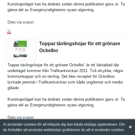
Kunskapslä­get kan ha ändrats sedan denna publikatio­n gavs ut. Ta
gärna del av Energimynd­ighetens nyare utgivning.
Dela via e-post
Toppar tävlingshojar för ett grönare
Ockelbo
Toppar tävlingsho­jar för ett grönare Ockelbo” är ett faktablad där
underlaget kommer från Trafikantv­eckan 2011. Två elcyklar, några
kommuntopp­ar och en tävling. Det blev receptet för Ockelbos
lyckade premiär i Trafikantv­eckan som både ungdomar och media
gillade.
Kunskapslä­get kan ha ändrats sedan denna publikatio­n gavs ut. Ta
gärna del av Energimynd­ighetens nyare utgivning.
Dela via e-post
Vi använder cookies för att erbjuda dig den bästa möjliga upplevelsen. Om
×
du fortsätter att använda webbsidan godkänner du att vi använder cookies.