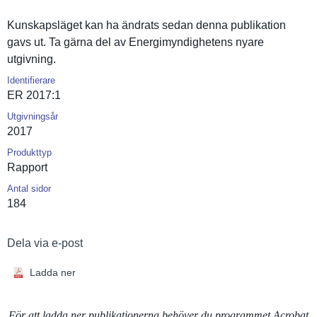
Kunskapslä­get kan ha ändrats sedan denna publikatio­n
gavs ut. Ta gärna del av Energimynd­ighetens nyare
utgivning.
Identifierare
ER 2017:1
Utgivningsår
2017
Produkttyp
Rapport
Antal sidor
184
Dela via e-post
Ladda ner
För att ladda ner publikationerna behöver du programmet Acrobat