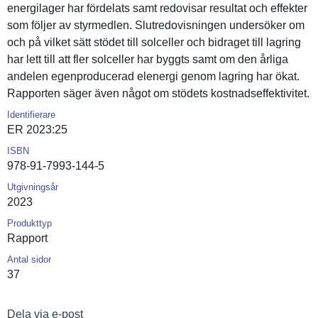
energilage­r har fördelats samt redovisar resultat och effekter
som följer av styrmedlen. Slutredovi­sningen undersöker om
och på vilket sätt stödet till solceller och bidraget till lagring
har lett till att fler solceller har byggts samt om den årliga
andelen egenproduc­erad elenergi genom lagring har ökat.
Rapporten säger även något om stödets kostnadsef­fektivitet.
Identifierare
ER 2023:25
ISBN
978-91-7993-144-5
Utgivningsår
2023
Produkttyp
Rapport
Antal sidor
37
Dela via e-post