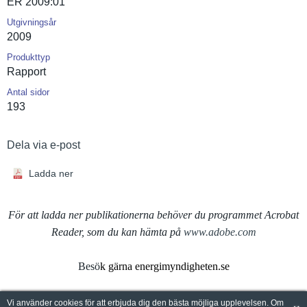
ER 2009:01
Utgivningsår
2009
Produkttyp
Rapport
Antal sidor
193
Dela via e-post
Ladda ner
För att ladda ner publikationerna behöver du programmet Acrobat
Reader, som du kan hämta på
www.adobe.com
Besö
k gärna energimyndigheten.se
Vi använder cookies för att erbjuda dig den bästa möjliga upplevelsen. Om