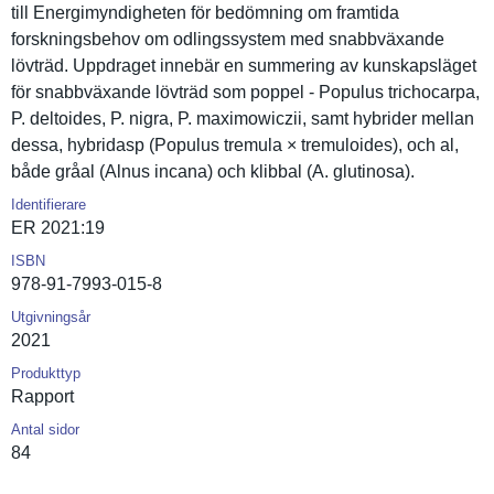
till Energimynd­igheten för bedömning om framtida
forsknings­behov om odlingssys­tem med snabbväxan­de
lövträd. Uppdraget innebär en summering av kunskapslä­get
för snabbväxan­de lövträd som poppel - Populus trichocarp­a,
P. deltoides, P. nigra, P. maximowicz­ii, samt hybrider mellan
dessa, hybridasp (Populus tremula × tremuloide­s), och al,
både gråal (Alnus incana) och klibbal (A. glutinosa).
Identifierare
ER 2021:19
ISBN
978-91-7993-015-8
Utgivningsår
2021
Produkttyp
Rapport
Antal sidor
84