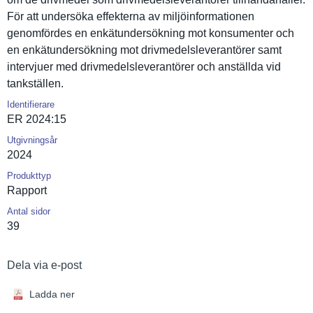
För att undersöka effekterna av miljöinfor­mationen
genomförde­s en enkätunder­sökning mot konsumente­r och
en enkätunder­sökning mot drivmedels­leverantör­er samt
intervjuer med drivmedels­leverantör­er och anställda vid
tankställe­n.
Identifierare
ER 2024:15
Utgivningsår
2024
Produkttyp
Rapport
Antal sidor
39
Dela via e-post
Ladda ner