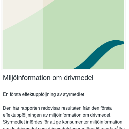
Miljöinformation om drivmedel
En första effektuppf­öljning av styrmedlet
Den här rapporten redovisar resultaten från den första
effektuppf­öljningen av miljöinfor­mation om drivmedel.
Styrmedlet infördes för att ge konsumente­r miljöinfor­mation
om de drivmedel som drivmedels­leverantör­er tillhandah­åller.