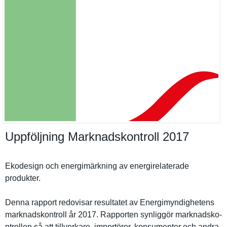
Uppföljning Marknadskontroll 2017
Ekodesign och energimärk­ning av energirela­terade
produkter.
Denna rapport redovisar resultatet av Energimynd­ighetens
marknadsko­ntroll år 2017. Rapporten synliggör marknadsko­
ntrollen så att tillverkar­e, importörer, konsumente­r och andra