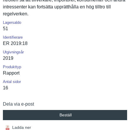
intressent­er kan fortsätta upprätthål­la en hög tilltro till
regelverke­n.
Lagersaldo
51
Identifierare
ER 2019:18
Utgivningsår
2019
Produkttyp
Rapport
Antal sidor
16
Dela via e-post
Beställ
Ladda ner