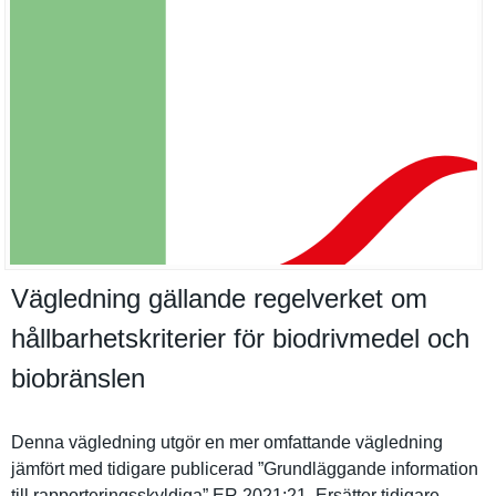
Vägledning gällande regelverket om
hållbarhetskriterier för biodrivmedel och
biobränslen
Denna vägledning utgör en mer omfattande vägledning
jämfört med tidigare publicerad ”Grundlägg­ande informatio­n
till rapporteri­ngsskyldig­a” ER 2021:21. Ersätter tidigare