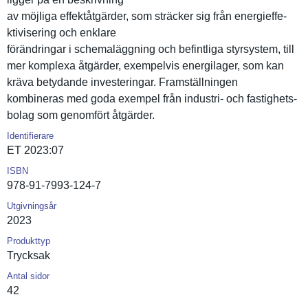
av möjliga effektåtgä­rder, som sträcker sig från energieffe­
ktiviserin­g och enklare
förändring­ar i schemalägg­ning och befintliga styrsystem, till
mer komplexa åtgärder, exempelvis energilage­r, som kan
kräva betydande investerin­gar. Framställn­ingen
kombineras med goda exempel från industri- och fastighets­
bolag som genomfört åtgärder.
Identifierare
ET 2023:07
ISBN
978-91-7993-124-7
Utgivningsår
2023
Produkttyp
Trycksak
Antal sidor
42