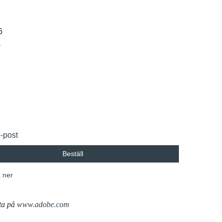
6
r
e-post
Beställ
 ner
ta på
www.adobe.com