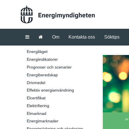
Om
Kontakta oss
Söktips
Energiläget
Energiindikatorer
Prognoser och scenarier
Energiberedskap
Drivmedel
Effektiv energianvändning
Elcertifikat
Elektrifiering
Elmarknad
Energimarknader
Energimärkning och ekodesign