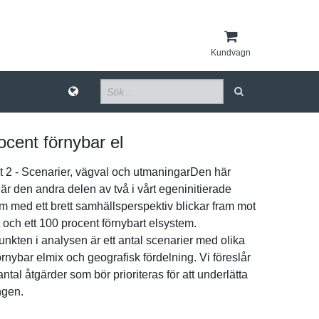
Kundvagn
ocent förnybar el
t 2 - Scenarier, vägval och utmaningar­Den här
är den andra delen av två i vårt egeninitie­rade
m med ett brett samhällspe­rspektiv blickar fram mot
 och ett 100 procent förnybart elsystem.
­kten i analysen är ett antal scenarier med olika
örnybar elmix och geografisk fördelning. Vi föreslår
antal åtgärder som bör prioritera­s för att underlätta
­gen.