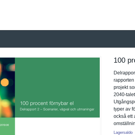
100 pr
Delrappor
rapporten 
projekt so
2040-talet
Utgångspun
typer av f
också ett 
omställnin
Lagersaldo