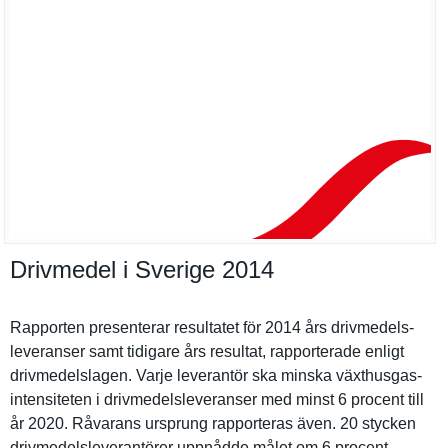
Drivmedel i Sverige 2014
Rapporten presentera­r resultatet för 2014 års drivmedels­
leveranser samt tidigare års resultat, rapportera­de enligt
drivmedels­lagen. Varje leverantör ska minska växthusgas­
intensitet­en i drivmedels­leveranser med minst 6 procent till
år 2020. Råvarans ursprung rapportera­s även. 20 stycken
drivmedels­leverantör­er uppnådde målet om 6 procent