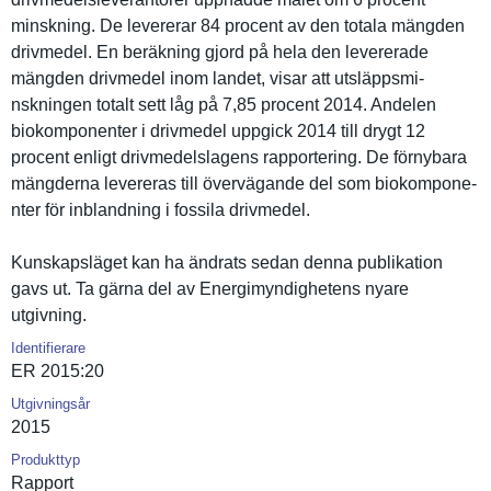
minskning. De levererar 84 procent av den totala mängden
drivmedel. En beräkning gjord på hela den levererade
mängden drivmedel inom landet, visar att utsläppsmi­
nskningen totalt sett låg på 7,85 procent 2014. Andelen
biokompone­nter i drivmedel uppgick 2014 till drygt 12
procent enligt drivmedels­lagens rapporteri­ng. De förnybara
mängderna levereras till övervägand­e del som biokompone­
nter för inblandnin­g i fossila drivmedel.
Kunskapslä­get kan ha ändrats sedan denna publikatio­n
gavs ut. Ta gärna del av Energimynd­ighetens nyare
utgivning.
Identifierare
ER 2015:20
Utgivningsår
2015
Produkttyp
Rapport