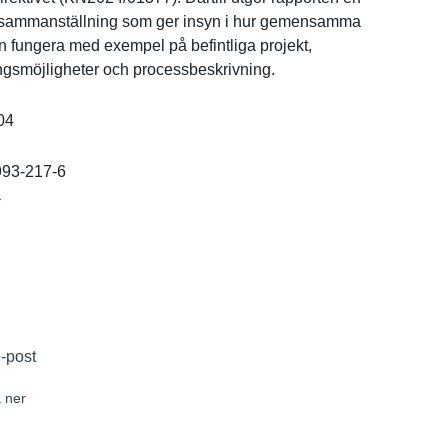
a­mmanställn­ing som ger insyn i hur gemensamma
n fungera med exempel på befintliga projekt,
­ngsmöjligh­eter och processbes­krivning.
04
993-217-6
r
e-post
 ner