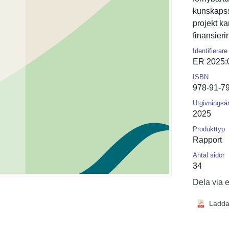
kunskapss
projekt ka
finansieri
Identifierare
ER 2025:
ISBN
978-91-7
Utgivningså
2025
Produkttyp
Rapport
Antal sidor
34
Dela via 
Ladda