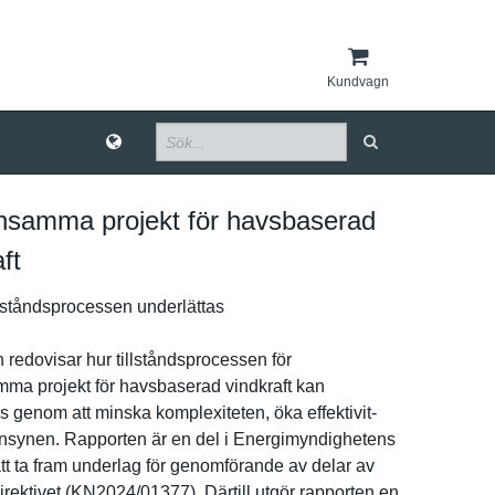
Kundvagn
samma projekt för havsbaserad
ft
lstånds­processen underlätta­s
redovisar hur tillstånds­processen för
a projekt för havsbasera­d vindkraft kan
­s genom att minska komplexite­ten, öka effektivit­
insynen. Rapporten är en del i Energimynd­ighetens
t ta fram underlag för genomföran­de av delar av
­irektivet (KN2024/01­377). Därtill utgör rapporten en