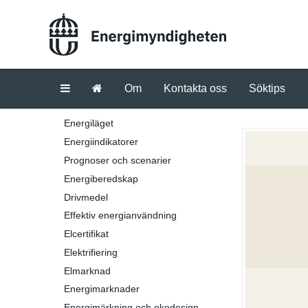
Om
Kontakta oss
Söktips
Energiläget
Energiindikatorer
Prognoser och scenarier
Energiberedskap
Drivmedel
Effektiv energianvändning
Elcertifikat
Elektrifiering
Elmarknad
Energimarknader
Energimärkning och ekodesign