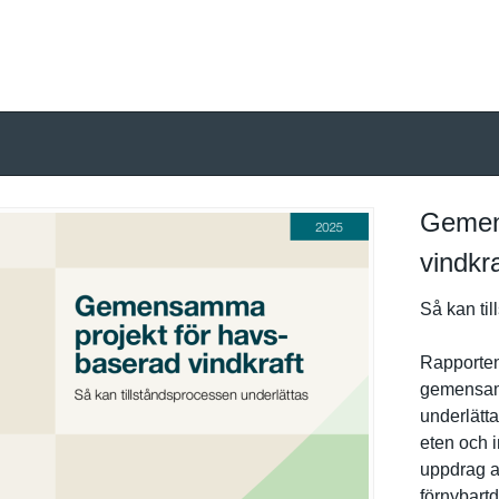
Gemen
vindkra
Så kan til
Rapporten 
gemensamm
underlätta
eten och 
uppdrag at
förnybartd