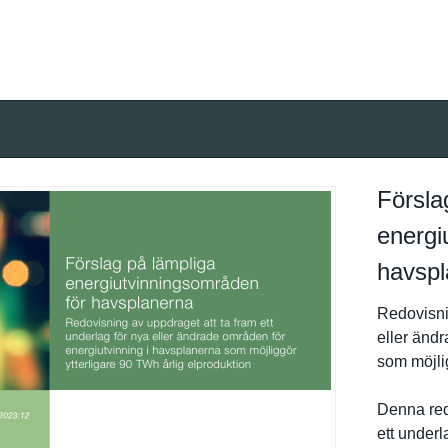
Försla
energi
havspl
Redovisnin
eller ändr
som möjlig
Denna redo
ett underl