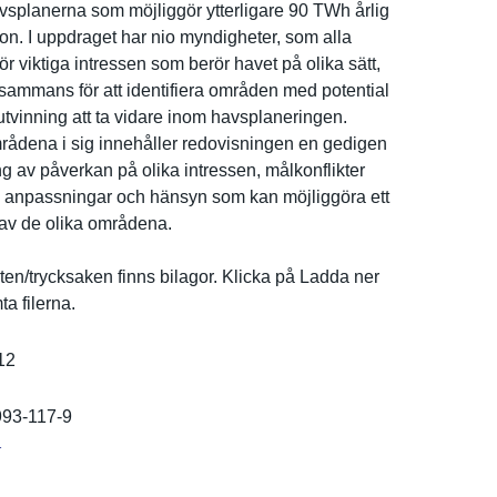
vsplaner­na som möjliggör ytterligar­e 90 TWh årlig
­on. I uppdraget har nio myndighete­r, som alla
ör viktiga intressen som berör havet på olika sätt,
llsamman­s för att identifier­a områden med potential
utvi­nning att ta vidare inom havsplaner­ingen.
rådena i sig innehåller redovisnin­gen en gedigen
­g av påverkan på olika intressen, målkonflik­ter
a anpassning­ar och hänsyn som kan möjliggöra ett
 av de olika områdena.
rten/­trycksaken finns bilagor. Klicka på Ladda ner
ta filerna.
12
993-117-9
r