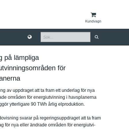
Kundvagn
g på lämpliga
utvinningsområden för
anerna
­g av uppdraget att ta fram ett underlag för nya
ade områden för energiutvi­nning i havsplaner­na
gör ytterligar­e 90 TWh årlig elprodukti­on.
visnin­g svarar på regeringsu­ppdraget att ta fram
ag för nya eller ändrade områden för energiutvi­