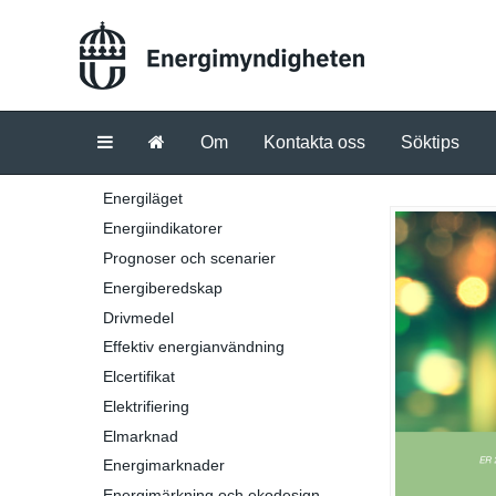
Om
Kontakta oss
Söktips
Energiläget
Energiindikatorer
Prognoser och scenarier
Energiberedskap
Drivmedel
Effektiv energianvändning
Elcertifikat
Elektrifiering
Elmarknad
Energimarknader
Energimärkning och ekodesign