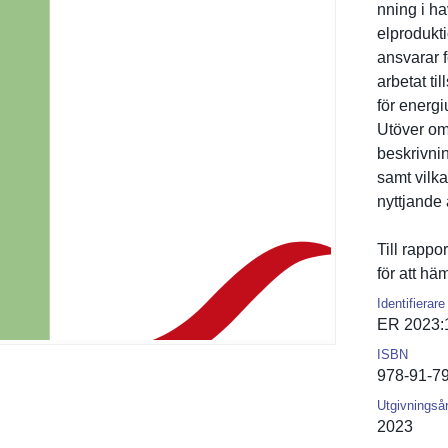
nning i ha
elprodukti
ansvarar f
arbetat ti
för energi
Utöver om
beskrivnin
samt vilk
nyttjande
Till rappo
för att häm
Identifierare
ER 2023:
ISBN
978-91-7
Utgivningså
2023