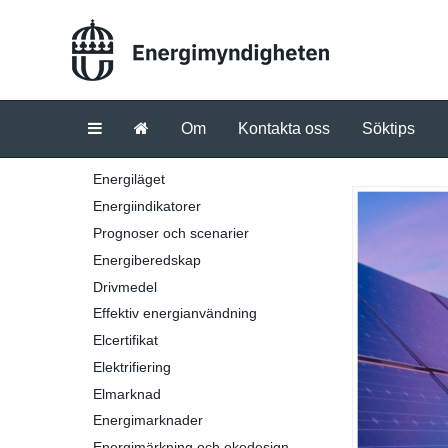
Om
Kontakta oss
Söktips
Energiläget
Energiindikatorer
Prognoser och scenarier
Energiberedskap
Drivmedel
Effektiv energianvändning
Elcertifikat
Elektrifiering
Elmarknad
Energimarknader
Energimärkning och ekodesign