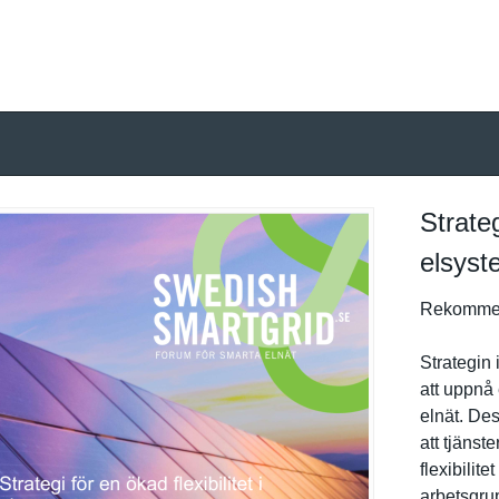
Strateg
elsyst
Rekommen
Strategin 
att uppnå 
elnät. Des
att tjänst
flexibilit
arbetsgrup