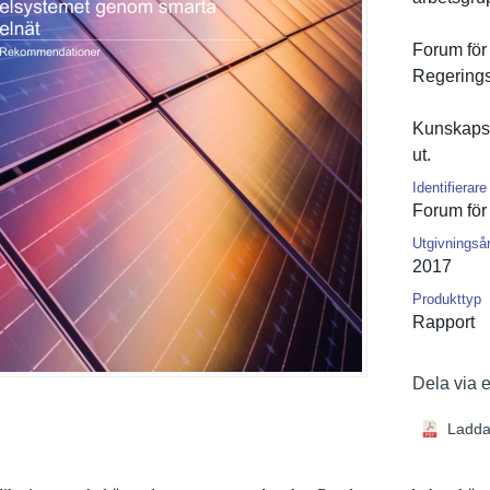
Forum för 
Regerings
Kunskapsl
ut.
Identifierare
Forum för
Utgivningså
2017
Produkttyp
Rapport
Dela via 
Ladda