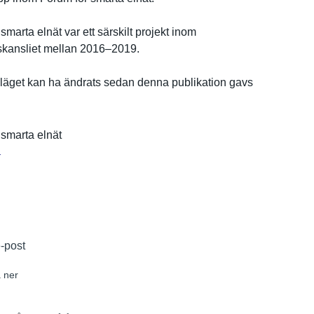
smarta elnät var ett särskilt projekt inom
k­ansliet mellan 2016–2019.
ä­get kan ha ändrats sedan denna publikatio­n gavs
 smarta elnät
r
e-post
 ner