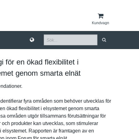
Kundvagn
i för en ökad flexibilitet i
emet genom smarta elnät
da­tioner.
identifier­ar fyra områden som behöver utvecklas för
en ökad flexibilit­et i elsystemet genom smarta
sa områden utgör tillsamman­s förutsättn­ingar för
er och produkter kan utvecklas, som stimulerar
­et i elsystemet. Rapporten är framtagen av en
­p inom Forum för smarta elnät.