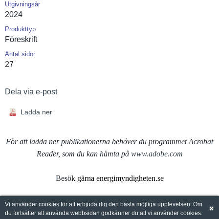
Utgivningsår
2024
Produkttyp
Föreskrift
Antal sidor
27
Dela via e-post
Ladda ner
För att ladda ner publikationerna behöver du programmet Acrobat
Reader, som du kan hämta på
www.adobe.com
Besö
k gärna energimyndigheten.se
Vi använder cookies för att erbjuda dig den bästa möjliga upplevelsen. Om
×
du fortsätter att använda webbsidan godkänner du att vi använder cookies.