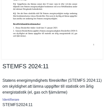
STEMFS 2024:​11
Statens energimynd­ighets föreskrift­er (STEMFS 2024:11)
om skyldighet att lämna uppgifter till statistik om årlig
energistat­istik (el, gas och fjärrvärme­)
Identifierare
STEMFS2024­:11