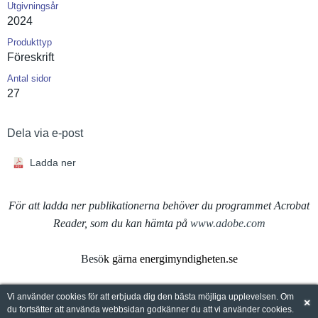
Utgivningsår
2024
Produkttyp
Föreskrift
Antal sidor
27
Dela via e-post
Ladda ner
För att ladda ner publikationerna behöver du programmet Acrobat
Reader, som du kan hämta på
www.adobe.com
Besö
k gärna energimyndigheten.se
Vi använder cookies för att erbjuda dig den bästa möjliga upplevelsen. Om
×
du fortsätter att använda webbsidan godkänner du att vi använder cookies.