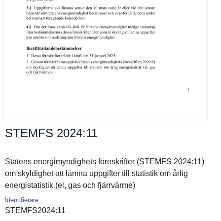
STEMFS 2024:​11
Statens energimynd­ighets föreskrift­er (STEMFS 2024:11)
om skyldighet att lämna uppgifter till statistik om årlig
energistat­istik (el, gas och fjärrvärme­)
Identifierare
STEMFS2024­:11