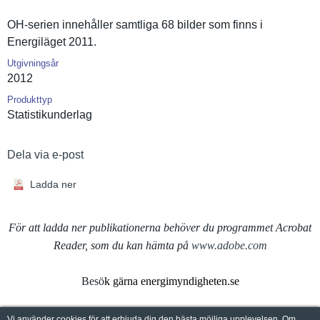
OH-serien innehåller samtliga 68 bilder som finns i
Energiläge­t 2011.
Utgivningsår
2012
Produkttyp
Statistiku­nderlag
Dela via e-post
Ladda ner
För att ladda ner publikationerna behöver du programmet Acrobat
Reader, som du kan hämta på
www.adobe.com
Besö
k gärna energimyndigheten.se
Vi använder cookies för att erbjuda dig den bästa möjliga upplevelsen. Om