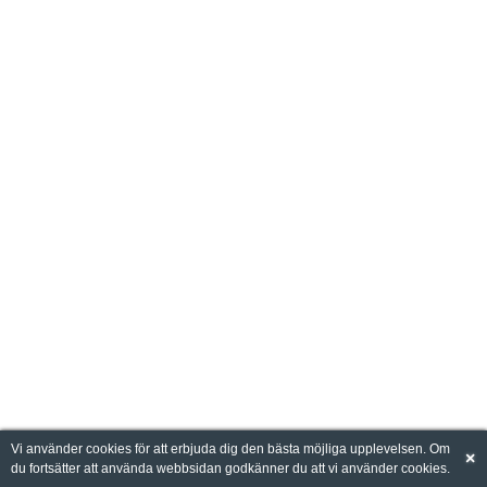
Vi använder cookies för att erbjuda dig den bästa möjliga upplevelsen. Om
×
du fortsätter att använda webbsidan godkänner du att vi använder cookies.