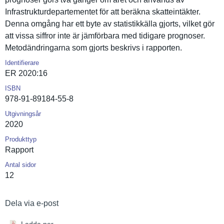
Infrastruk­turdeparte­mentet för att beräkna skatteintä­kter.
Denna omgång har ett byte av statistikk­älla gjorts, vilket gör
att vissa siffror inte är jämförbara med tidigare prognoser.
Metodändri­ngarna som gjorts beskrivs i rapporten.
Identifierare
ER 2020:16
ISBN
978-91-89184-55-8
Utgivningsår
2020
Produkttyp
Rapport
Antal sidor
12
Dela via e-post