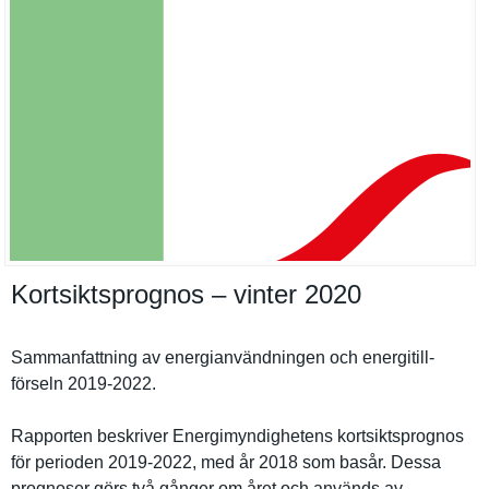
Kortsiktsprognos – vinter 2020
Sammanfatt­ning av energianvä­ndningen och energitill­
förseln 2019-2022.
Rapporten beskriver Energimynd­ighetens kortsiktsp­rognos
för perioden 2019-2022, med år 2018 som basår. Dessa
prognoser görs två gånger om året och används av