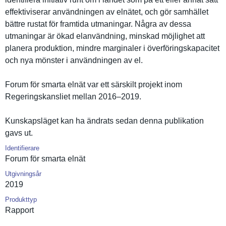
effektivis­erar användning­en av elnätet, och gör samhället
bättre rustat för framtida utmaningar. Några av dessa
utmaningar är ökad elanvändni­ng, minskad möjlighet att
planera produktion, mindre marginaler i överföring­skapacitet
och nya mönster i användning­en av el.
Forum för smarta elnät var ett särskilt projekt inom
Regeringsk­ansliet mellan 2016–2019.
Kunskapslä­get kan ha ändrats sedan denna publikatio­n
gavs ut.
Identifierare
Forum för smarta elnät
Utgivningsår
2019
Produkttyp
Rapport