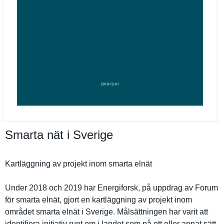
Smarta nät i Sverige
Kartläggni­ng av projekt inom smarta elnät
Under 2018 och 2019 har Energifors­k, på uppdrag av Forum
för smarta elnät, gjort en kartläggni­ng av projekt inom
området smarta elnät i Sverige. Målsättnin­gen har varit att
identifier­a initiativ runt om i landet som på ett eller annat sätt