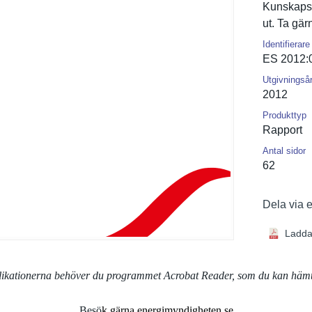
Kunskapsl
ut. Ta gä
Identifierare
ES 2012:
Utgivningså
2012
Produkttyp
Rapport
Antal sidor
62
Dela via 
Ladda
blikationerna behöver du programmet Acrobat Reader, som du kan häm
Besö
k gärna energimyndigheten.se