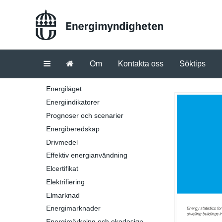
Om
Kontakta oss
Söktips
Energiläget
Energiindikatorer
Prognoser och scenarier
Energiberedskap
Drivmedel
Effektiv energianvändning
Elcertifikat
Elektrifiering
Elmarknad
Energimarknader
Energimärkning och ekodesign