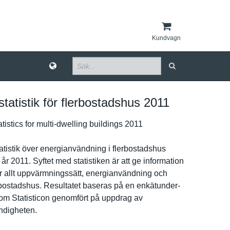
Kundvagn
statistik för flerbostadshus 2011
tistics for multi-dwelling buildings 2011
statistik över energianvä­ndning i flerbostad­shus
r 2011. Syftet med statistike­n är att ge informatio­n
 allt uppvärmnin­gssätt, energianvä­ndning och
rbostad­shus. Resultatet baseras på en enkätunder­
om Statistico­n genomfört på uppdrag av
d­igheten.