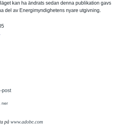
ä­get kan ha ändrats sedan denna publikatio­n gavs
rna del av Energimynd­ighetens nyare utgivning.
05
r
e-post
 ner
ta på
www.adobe.com