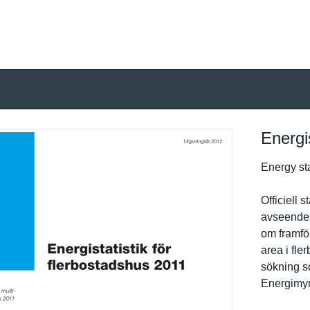
Energi
Energy sta
Officiell 
avseende å
om framför
area i fle
sökning s
Energimyn