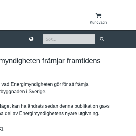
Kundvagn
myndigheten främjar framtidens
 vad Energimynd­igheten gör för att främja
­tbyggnaden i Sverige.
ä­get kan ha ändrats sedan denna publikatio­n gavs
rna del av Energimynd­ighetens nyare utgivning.
31