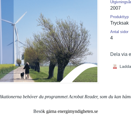
Utgivningså
2007
Produkttyp
Trycksak
Antal sidor
4
Dela via 
Ladda
blikationerna behöver du programmet Acrobat Reader, som du kan häm
Besö
k gärna energimyndigheten.se