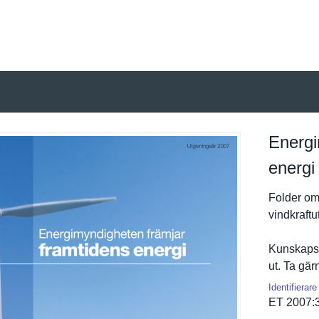
Energi
energi
Folder om
vindkraftu
Kunskapsl
ut. Ta gä
Identifierare
ET 2007: