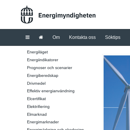
Om
Kontakta oss
Söktips
Energiläget
Energiindikatorer
Prognoser och scenarier
Energiberedskap
Drivmedel
Effektiv energianvändning
Elcertifikat
Elektrifiering
Elmarknad
Energimarknader
Energimärkning och ekodesign