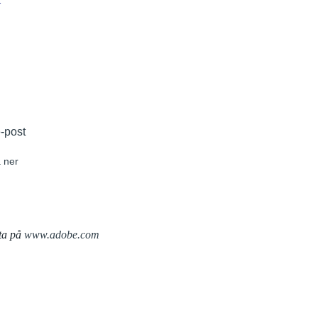
r
e-post
 ner
ta på
www.adobe.com