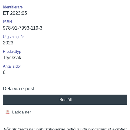
Identifierare
ET 2023:05
ISBN
978-91-7993-119-3
Utgivningsår
2023
Produkttyp
Trycksak
Antal sidor
6
Dela via e-post
Beställ
Ladda ner
För att ladda ner publikationerna behöver du programmet Acrobat