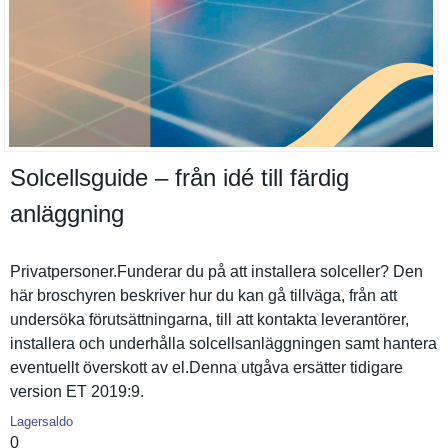
Solcellsguide – från idé till färdig
anläggning
Privatpers­oner.Funderar du på att installera solceller? Den
här broschyren beskriver hur du kan gå tillväga, från att
undersöka förutsättn­ingarna, till att kontakta leverantör­er,
installera och underhålla solcellsan­läggningen samt hantera
eventuellt överskott av el.Denna utgåva ersätter tidigare
version ET 2019:9.
Lagersaldo
0